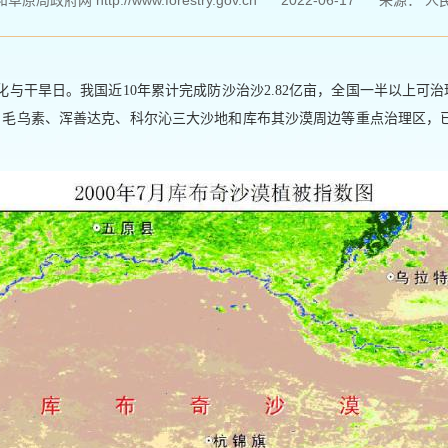
局政府网 http://www.forestry.gov.cn
2022-06-17
来源：
人
漠化与干旱日。我国近10年累计完成防沙治沙2.82亿亩，全国一半以上可
亩。毛乌素、浑善达克、科尔沁三大沙地和库布其沙漠周边等重点治理区，已