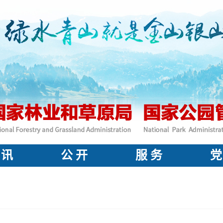
 讯
公 开
服 务
党