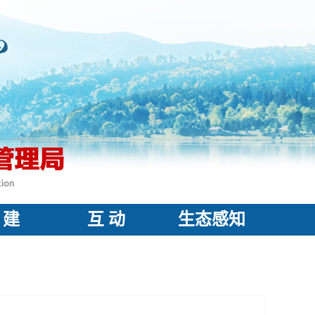
 建
互 动
生态感知