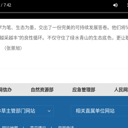
学为笔、生态为墨，交出了一份完美的可持续发展答卷。他们将5
“越采越丰”的良性循环。不仅守住了绿水青山的生态底色，更让
。（
张景旭
）
网信办
自然资源部
应急管理部
人民网
林草主管部门网站
相关直属单位网站