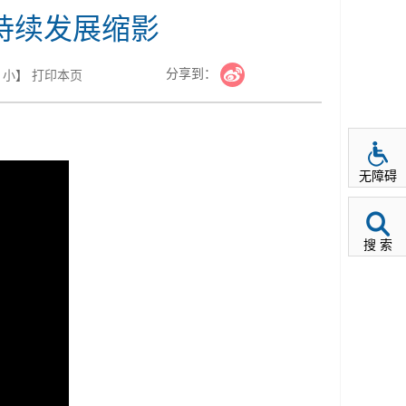
持续发展缩影
分享到：
小
】
打印本页
无障碍
搜 索