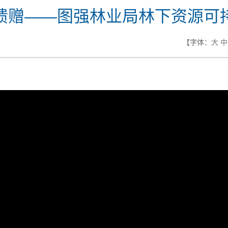
馈赠——图强林业局林下资源可
【字体：
大
中