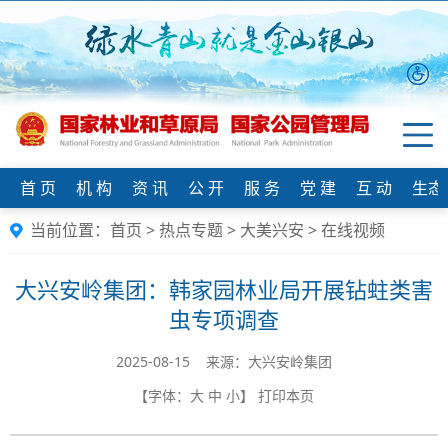
首 页
机 构
资 讯
公 开
服 务
党 建
互 动
生态
当前位置：
首页
>
热点专题
>
大美兴安
>
在线视频
大兴安岭集团：韩家园林业局开展钻蛀类害
虫专项调查
2025-08-15 来源：大兴安岭集团
【字体：
大
中
小
】
打印本页