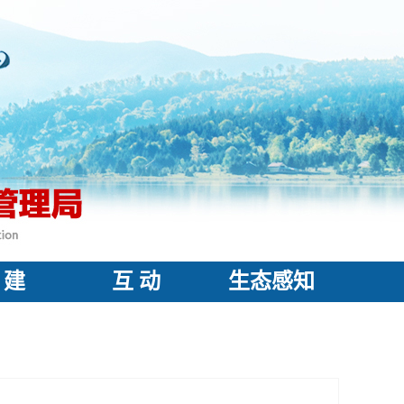
 建
互 动
生态感知