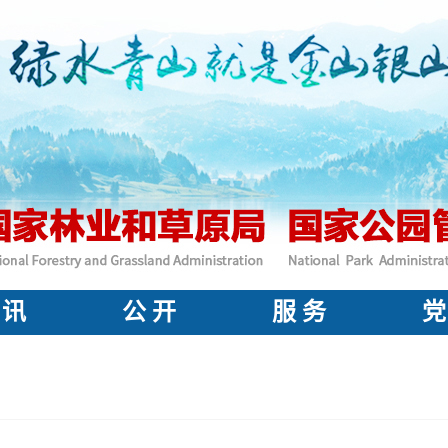
 讯
公 开
服 务
党