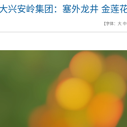
大兴安岭集团：塞外龙井 金莲
【字体：
大
中