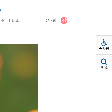
花
分享到：
小
】
打印本页
无障碍
搜 索