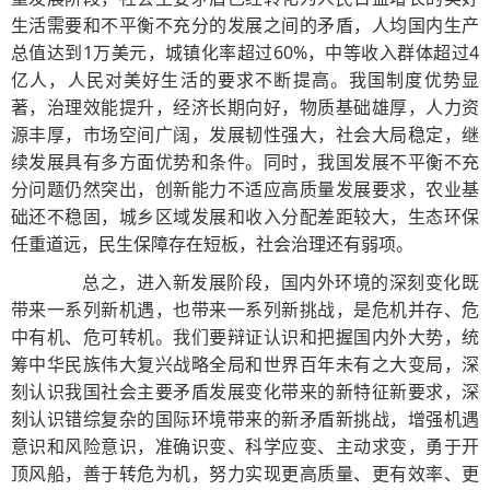
生活需要和不平衡不充分的发展之间的矛盾，人均国内生产
总值达到1万美元，城镇化率超过60%，中等收入群体超过4
亿人，人民对美好生活的要求不断提高。我国制度优势显
著，治理效能提升，经济长期向好，物质基础雄厚，人力资
源丰厚，市场空间广阔，发展韧性强大，社会大局稳定，继
续发展具有多方面优势和条件。同时，我国发展不平衡不充
分问题仍然突出，创新能力不适应高质量发展要求，农业基
础还不稳固，城乡区域发展和收入分配差距较大，生态环保
任重道远，民生保障存在短板，社会治理还有弱项。
总之，进入新发展阶段，国内外环境的深刻变化既
带来一系列新机遇，也带来一系列新挑战，是危机并存、危
中有机、危可转机。我们要辩证认识和把握国内外大势，统
筹中华民族伟大复兴战略全局和世界百年未有之大变局，深
刻认识我国社会主要矛盾发展变化带来的新特征新要求，深
刻认识错综复杂的国际环境带来的新矛盾新挑战，增强机遇
意识和风险意识，准确识变、科学应变、主动求变，勇于开
顶风船，善于转危为机，努力实现更高质量、更有效率、更