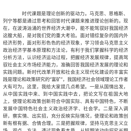
时代课题是理论创新的驱动力。马克思、恩格斯、
列宁等都是通过思考和回答时代课题来推进理论创新的。现
在，在波涛汹涌的世界经济大潮中，能不能驾驭好我国经济
这艘大船，是对我们党的重大考验。面对错综复杂的国内外
经济形势，面对形形色色的经济现象，学习领会马克思主义
政治经济学基本原理和方法论，有利于我们掌握科学的经济
分析方法，认识经济运动过程，把握经济发展规律，提高驾
驭社会主义市场经济能力，准确回答我国经济发展的理论和
实践问题。新时代改革开放和社会主义现代化建设的丰富实
践是理论和政策研究的“富矿”，我国经济社会领域理论工作者
大有可为。这里，我给大家提几点希望。一是从国情出发，
从中国实践中来、到中国实践中去，把论文写在祖国大地
上，使理论和政策创新符合中国实际、具有中国特色，不断
发展中国特色社会主义政治经济学、社会学。二是深入调
研，察实情、出实招，充分反映实际情况，使理论和政策创
新有根有据、合情合理。三是把握规律，坚持马克思主义立
场、观点、方法，透过现象看本质，从短期波动中探究长期