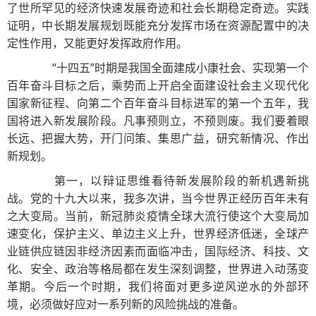
了世所罕见的经济快速发展奇迹和社会长期稳定奇迹。实践
证明，中长期发展规划既能充分发挥市场在资源配置中的决
定性作用，又能更好发挥政府作用。
“十四五”时期是我国全面建成小康社会、实现第一个
百年奋斗目标之后，乘势而上开启全面建设社会主义现代化
国家新征程、向第二个百年奋斗目标进军的第一个五年，我
国将进入新发展阶段。凡事预则立，不预则废。我们要着眼
长远、把握大势，开门问策、集思广益，研究新情况、作出
新规划。
第一，以辩证思维看待新发展阶段的新机遇新挑
战。党的十九大以来，我多次讲，当今世界正经历百年未有
之大变局。当前，新冠肺炎疫情全球大流行使这个大变局加
速变化，保护主义、单边主义上升，世界经济低迷，全球产
业链供应链因非经济因素而面临冲击，国际经济、科技、文
化、安全、政治等格局都在发生深刻调整，世界进入动荡变
革期。今后一个时期，我们将面对更多逆风逆水的外部环
境，必须做好应对一系列新的风险挑战的准备。