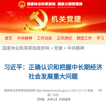
首页
中央精神
工作动态
正风肃纪
群团工作
学习
国家林业和草原局政府网
>
党建
>
中央精神
习近平：正确认识和把握中长期经济
社会发展重大问题
国家林业和草原局政府网 http://www.forestry.gov.cn
2021-01-15
来源：
《求
是》杂志
【字体：
大
中
小
】
打印本页