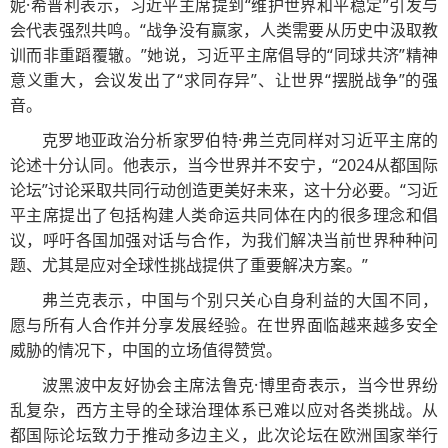
妮·希普利表示，习近平主席提到“维护世界和平稳定”引发与
会代表强烈共鸣。“战争没有赢家，人类需要从历史中汲取教
训而非重蹈覆辙。”她说，习近平主席倡导的“同球共济”精神
意义重大，会议发出了“求同存异”、让世界“摆脱战争”的强
音。
克罗地亚政治分析家罗伯特·弗兰克同样对习近平主席的
论述十分认同。他表示，当今世界并不安宁，“2024从都国际
论坛”讨论采取共同行动创造更美好未来，这十分必要。“习近
平主席提出了包括构建人类命运共同体在内的很多理念和倡
议，呼吁各国加强对话与合作，为我们解决当前世界种种问
题、尤其是应对全球性挑战提供了重要解决方案。”
弗兰克表示，中国与个别只关心自身利益的大国不同，
愿与所有人合作并分享发展经验。在世界面临越来越多安全
威胁的情况下，中国的立场值得赞赏。
波黑波中友好协会主席法鲁克·博里奇表示，当今世界纷
乱复杂，西方主导的全球治理体系已难以应对各类挑战。从
都国际论坛致力于推动多边主义，此次论坛在欧洲国家举行