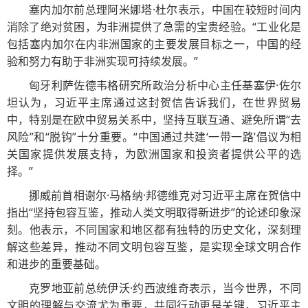
塞内加尔前总理阿米娜塔·杜尔表示，中国在较短时间内
消除了绝对贫困，为非洲提供了急需的宝贵经验。“工业化是
包括塞内加尔在内非洲国家的主要发展目标之一，中国的经
验和努力有助于非洲实现可持续发展。”
匈牙利萨佐德韦格研究所政治分析中心主任基塞伊·佐尔
坦认为，习近平主席通过这封贺信告诉我们，在世界贸易
中，特别是在欧中贸易关系中，坚持互联互通、避免所谓“去
风险”和“脱钩”十分重要。“中国通过共建‘一带一路’倡议为相
关国家提供发展支持，为欧洲国家和投资者提供公平的选
择。”
挪威前首相谢尔·马格纳·邦德维克对习近平主席在贺信中
指出“坚持包容互鉴，推动人类文明取得新进步”的论述印象深
刻。他表示，不同国家和地区都有独特的历史文化，深刻理
解这些差异，推动不同文明包容互鉴，是实现全球文明合作
和进步的重要基础。
克罗地亚前总统伊沃·约西波维奇表示，当今世界，不同
文明的理解与交流尤为重要，共同行动更是关键，习近平主