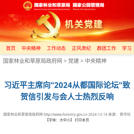
首页
中央精神
工作动态
正风肃纪
群团工作
学习
国家林业和草原局政府网
>
党建
>
中央精神
习近平主席向"2024从都国际论坛"致
贺信引发与会人士热烈反响
国家林业和草原局政府网 http://www.forestry.gov.cn
2024-12-14
来源：
新华社
【字体：
大
中
小
】
打印本页