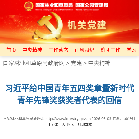
首页
中央精神
工作动态
正风肃纪
群团工作
学习
国家林业和草原局政府网
>
党建
>
中央精神
习近平给中国青年五四奖章暨新时代
青年先锋奖获奖者代表的回信
国家林业和草原局政府网 http://www.forestry.gov.cn
2026-05-03
来源：
新华社
【字体：
大
中
小
】
打印本页