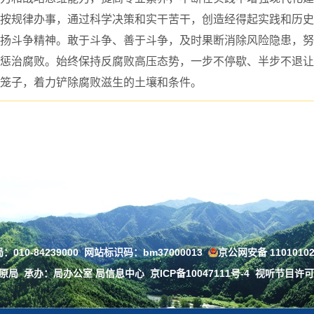
按规律办事，通过科学决策和实干苦干，创造经得起实践和历史
扬斗争精神。敢于斗争、善于斗争，及时果断消除风险隐患，努
惩治腐败。始终保持反腐败高压态势，一步不停歇、半步不退让
笼子，着力铲除腐败滋生的土壤和条件。
010-84239000
网站标识码：bm37000013
京公网安备 11010102
草原局
承办：局办公室 局信息中心
京ICP备10047111号-4
视听节目许可证