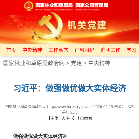
首页
中央精神
工作动态
正风肃纪
群团工作
学习
国家林业和草原局政府网
>
党建
>
中央精神
习近平：做强做优做大实体经济
国家林业和草原局政府网 http://www.forestry.gov.cn
2026-05-15
来源：
《求
是》杂志
【字体：
大
中
小
】
打印本页
做强做优做大实体经济※