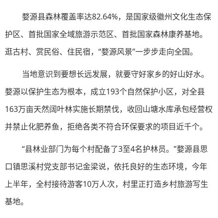
婺源县森林覆盖率达82.64%，是国家级徽州文化生态保
护区、首批国家全域旅游示范区、首批国家森林康养基地。
逛古村、赏民俗、住民宿，“婺源风景”一步步走向全国。
当地意识到要想长远发展，就要守好家乡的好山好水。
婺源以保护生态为根本，成立193个自然保护小区，对全县
163万亩天然阔叶林实施长期禁伐，收回山塘水库承包经营权
并禁止化肥养鱼，拒绝各类不符合环保要求的项目近千个。
“县林业部门为每个村配备了3至4名护林员。”婺源县思
口镇思溪村党支部书记金梁说，依托良好的生态环境，今年
上半年，全村接待游客10万人次，村里正打造乡村旅游写生
基地。