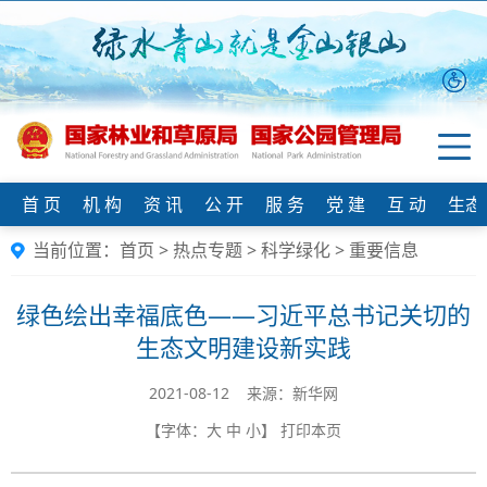
首 页
机 构
资 讯
公 开
服 务
党 建
互 动
生态
当前位置：
首页
>
热点专题
>
科学绿化
>
重要信息
绿色绘出幸福底色——习近平总书记关切的
生态文明建设新实践
2021-08-12 来源：​新华网
【字体：
大
中
小
】
打印本页