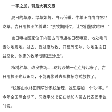
一字之加，背后大有文章
夏日的草原，绿草如茵，白云低垂，牛羊正自由自在地
吃草。吉日嘎拉图笑着说：“禁牧期刚过，让它们撒欢吃吧！”
吉日嘎拉图家位于内蒙古乌审旗布日都嘎查，地处毛乌
素沙地腹地。过去，受过度放牧、开荒等影响，沙地生态日
益恶化，他家的牧场“满眼是沙丘”。
植树种草、改良牧场……这片沙地一点点绿起来了。吉
日嘎拉图也认识到，不能再像过去那样掠夺式放牧了。
“统筹山水林田湖草沙系统治理，这里要加一个‘沙’字。”
今年全国两会期间，习近平总书记在参加内蒙古代表团审议
时说。