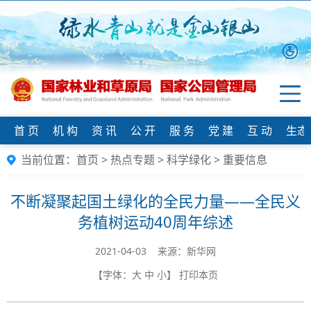
首 页
机 构
资 讯
公 开
服 务
党 建
互 动
生态
当前位置：
首页
>
热点专题
>
科学绿化
>
重要信息
不断凝聚起国土绿化的全民力量——全民义
务植树运动40周年综述
2021-04-03 来源：新华网
【字体：
大
中
小
】
打印本页