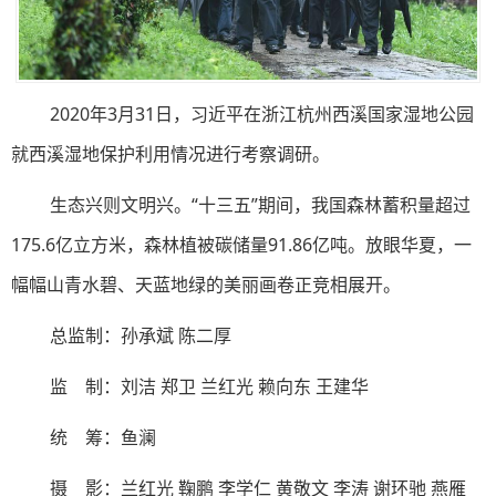
2020年3月31日，习近平在浙江杭州西溪国家湿地公园
就西溪湿地保护利用情况进行考察调研。
生态兴则文明兴。“十三五”期间，我国森林蓄积量超过
175.6亿立方米，森林植被碳储量91.86亿吨。放眼华夏，一
幅幅山青水碧、天蓝地绿的美丽画卷正竞相展开。
总监制：孙承斌 陈二厚
监 制：刘洁 郑卫 兰红光 赖向东 王建华
统 筹：鱼澜
摄 影：兰红光 鞠鹏 李学仁 黄敬文 李涛 谢环驰 燕雁