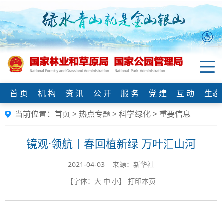
首 页
机 构
资 讯
公 开
服 务
党 建
互 动
生态
当前位置：
首页
>
热点专题
>
科学绿化
>
重要信息
镜观·领航丨春回植新绿 万叶汇山河
2021-04-03 来源：新华社
【字体：
大
中
小
】
打印本页