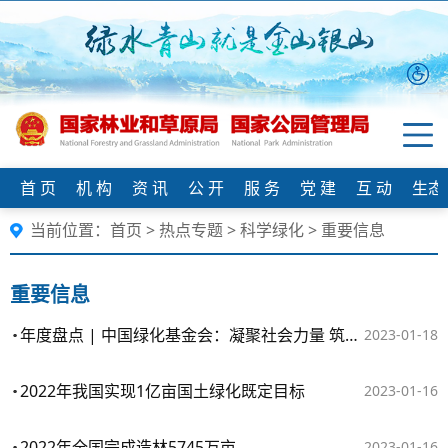
首 页
机 构
资 讯
公 开
服 务
党 建
互 动
生态
当前位置：
首页
>
热点专题
>
科学绿化
>
重要信息
重要信息
年度盘点 | 中国绿化基金会：凝聚社会力量 筑梦生态中国
2023-01-18
2022年我国实现1亿亩国土绿化既定目标
2023-01-16
2022年全国完成造林5745万亩
2023-01-16