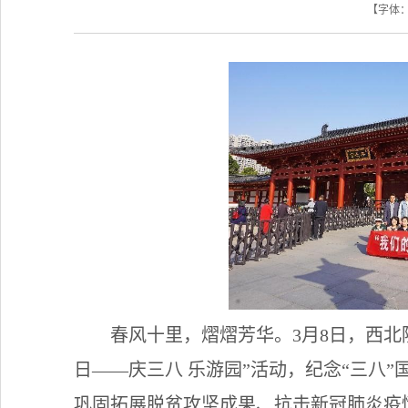
【字体
春风十里，熠熠芳华。3月8日，西北
日——庆三八 乐游园”活动，纪念“三八
巩固拓展脱贫攻坚成果、抗击新冠肺炎疫