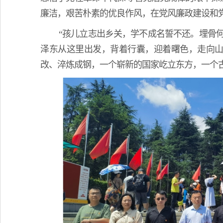
廉洁，艰苦朴素的优良作风，在党风廉政建设和
“孩儿立志出乡关，学不成名誓不还。埋骨
泽东从这里出发，背着行囊，迎着曙色，走向
改、淬炼成钢，一个崭新的国家屹立东方，一个