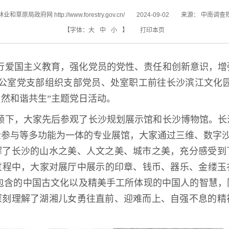
和草原局政府网 http://www.forestry.gov.cn/
2024-09-02
来源：
中南调查
【字体：
大
中
小
】
打印本页
行爱国主义教育，强化党员的党性、责任和创新意识，增
办公室党支部组织支部党员、处室职工前往长沙滨江文化园
然和谐共生”主题党日活动。
领下，大家先后参观了长沙规划展示馆和长沙博物馆。长
参与等多功能为一体的专业展馆，大家通过三维、数字沙
解了长沙的山水之美、人文之美、城市之美，充分感受到
过程中，大家对展厅中展示的印章、钱币、器乐、金缕玉
所包含的中国古文化以及精美手工所体现的中国人的智慧，
深刻理解了湖湘儿女勇往直前、迎难而上、自强不息的精