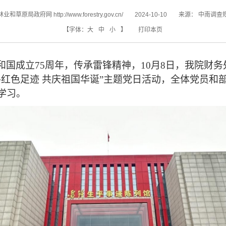
和草原局政府网 http://www.forestry.gov.cn/
2024-10-10
来源：
中南调查
【字体：
大
中
小
】
打印本页
和国成立
75周年，传承雷锋精神，
10月8日，我院财
寻红色足迹 共庆祖国华诞”主题党日活动
，
全体党员和
学习。