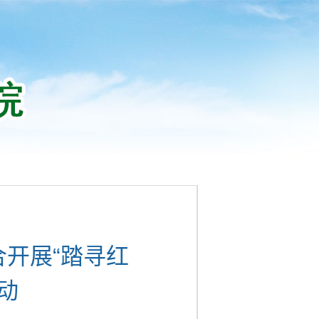
开展“踏寻红
动