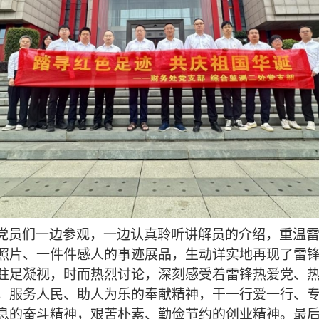
党员们一边参观，一边认真聆听讲解员的介绍，重温
照片、一件件感人的事迹展品，生动详实地再现了雷
驻足凝视，时而热烈讨论，深刻感受着雷锋热爱党、
，服务人民、助人为乐的奉献精神，干一行爱一行、
息的奋斗精神，艰苦朴素、勤俭节约的创业精神。最