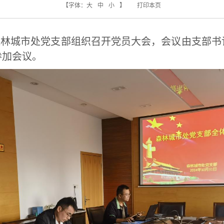
【字体：
大
中
小
】
打印本页
院森林城市处党支部组织召开党员大会，会议由支部
参加会议。