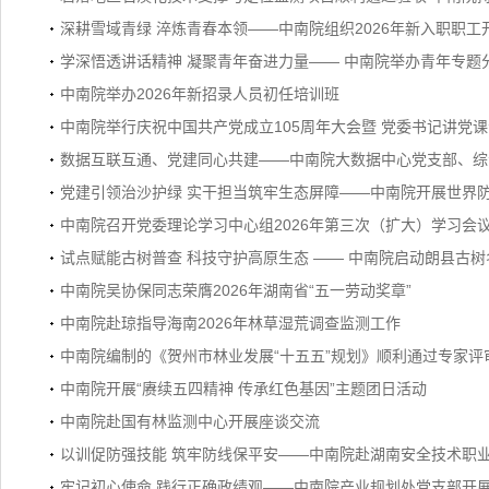
深耕雪域青绿 淬炼青春本领——中南院组织2026年新入职职
学深悟透讲话精神 凝聚青年奋进力量—— 中南院举办青年专题
中南院举办2026年新招录人员初任培训班
中南院举行庆祝中国共产党成立105周年大会暨 党委书记讲党
数据互联互通、党建同心共建——中南院大数据中心党支部、综合
党建引领治沙护绿 实干担当筑牢生态屏障——中南院开展世界
中南院召开党委理论学习中心组2026年第三次（扩大）学习会
试点赋能古树普查 科技守护高原生态 —— 中南院启动朗县古
中南院吴协保同志荣膺2026年湖南省“五一劳动奖章”
中南院赴琼指导海南2026年林草湿荒调查监测工作
中南院编制的《贺州市林业发展“十五五”规划》顺利通过专家评
中南院开展“赓续五四精神 传承红色基因”主题团日活动
中南院赴国有林监测中心开展座谈交流
以训促防强技能 筑牢防线保平安——中南院赴湖南安全技术职
牢记初心使命 践行正确政绩观——中南院产业规划处党支部开