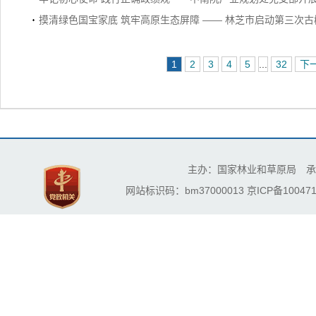
摸清绿色国宝家底 筑牢高原生态屏障 —— 林芝市启动第三次
1
2
3
4
5
...
32
下
主办：国家林业和草原局 承
网站标识码：bm37000013
京ICP备100471