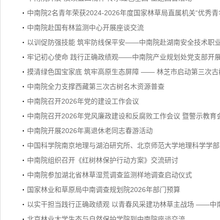
中南院2名青年荣获2024-2026年度国家林草局直属机关“优秀青
中南院赴国有林监测中心开展座谈交流
以训促防强技能 筑牢防线保平安——中南院赴湖南安全技术职
牢记初心使命 践行正确政绩观——中南院产业规划处党支部开
摸清绿色国宝家底 筑牢高原生态屏障 —— 林芝市启动第三次
中南院全力支撑西藏第三次古树名木资源普查
中南院召开2026年党的建设工作会议
中南院召开2026年党风廉政建设和反腐败工作会议 暨警示教育
中南院开展2026年离退休老同志春游活动
中国科学院南京地理与湖泊研究所、北京师范大学地理科学学部
中南院组织召开《红树林保护行动方案》交流研讨
中南院参加湖北省林草湿荒调查监测样地调查启动仪式
国家林业和草原局中南调查规划院2026年部门预算
以实干担当践行正确政绩观 以青春风采建功林草主战场 ——中南
北京林业大学生态与自然保护学院到中南院座谈交流