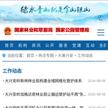
首 页
机 构
资 讯
公 开
服 务
党 建
互 动
生态
当前位置：
首页
>
热点专题
>
大美兴安
>
工作动态
工作动态
大兴安岭新林林业局构建全域网格化管护体系
2026-08-06
大兴安岭加格达奇林业局让偏远管护站不再“失联”
2026-08-06
大兴安岭古莲河矿业公司开展“安全进一线，安全进社区”主题宣教活动
2026-08-05