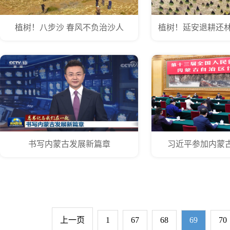
植树！八步沙 春风不负治沙人
植树！延安退耕还林
书写内蒙古发展新篇章
习近平参加内蒙
上一页
1
67
68
69
70