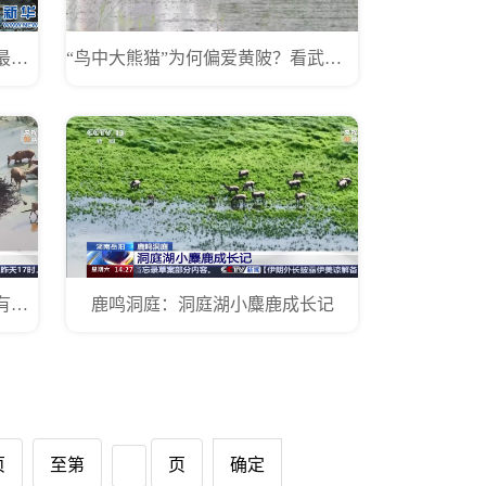
马麝现身博峪河保护区 刷新甘肃最南分布纪录
“鸟中大熊猫”为何偏爱黄陂？看武汉湿地的“满分答卷”
鹿鸣洞庭：麋鹿进入发情期 雄鹿有角“初长成”
鹿鸣洞庭：洞庭湖小麋鹿成长记
页
至第
页
确定