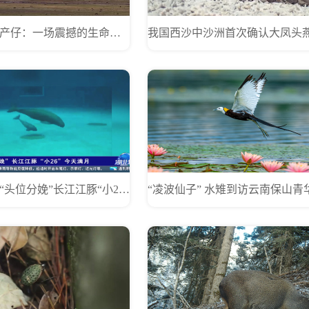
藏羚羊迁徙产仔：一场震撼的生命之旅
湖北：首例“头位分娩”长江江豚“小26”今天满月