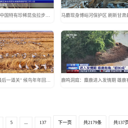
湖北鹤峰：中国特有珍稀昆虫拉步甲现身原始深山
黄河出宁“最后一道关” 候鸟年年回来“签到”
5
...
137
下一页
共2179条
共137