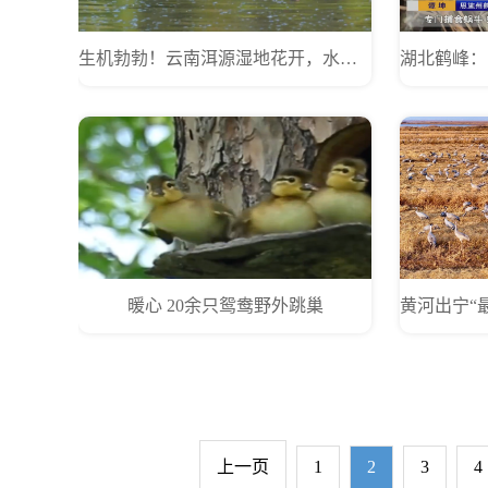
生机勃勃！云南洱源湿地花开，水鸟“带娃”
暖心 20余只鸳鸯野外跳巢
上一页
1
2
3
4