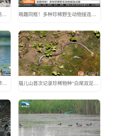
我国西沙中沙洲首次确认大凤头燕鸥繁殖种群
萌趣同框！多种珍稀野生动物接连出镜
“凌波仙子” 水雉到访云南保山青华海国家湿地公园
猫儿山首次记录珍稀物种“白尾双足蜥”