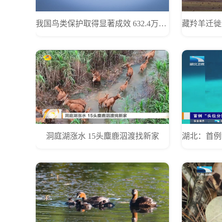
我国鸟类保护取得显著成效 632.4万只越冬水鸟创历史新高
洞庭湖涨水 15头麋鹿泅渡找新家