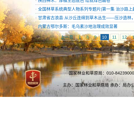
·
陕西神木：厚植生态底色 绘就绿色画卷
·
全国林草系统典型人物系列专题片|第一集 治沙路上
·
甘肃省古浪县:从沙丘连绵到草木丛生——压沙造林
·
内蒙古鄂尔多斯：毛乌素沙地治理成效显著
上一页
1
8
9
10
11
12
国家林业和草原局：010-84239000
主办：国家林业和草原局 承办：局办