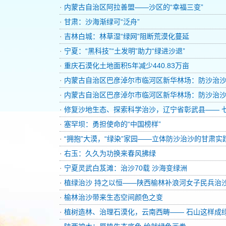
·
内蒙古自治区阿拉善盟——沙区的“幸福三变”
·
甘肃：沙海渐绿可“泛舟”
·
吉林白城：林草湿“绿网”阻断荒漠化蔓延
·
宁夏：“黑科技”“土发明”助力“绿进沙退”
·
重庆石漠化土地面积5年减少440.83万亩
·
内蒙古自治区巴彦淖尔市临河区新华林场：防沙治沙
·
内蒙古自治区巴彦淖尔市临河区新华林场：防沙治沙
·
修复沙地生态、探索科学治沙，辽宁省彰武县—— 七
·
塞罕坝：勇担使命的“中国榜样”
·
“拥抱”大漠，“绿染”家园——立体防沙治沙的甘肃实
·
右玉：久久为功换来春风拂绿
·
宁夏灵武白芨滩：治沙70载 沙海变绿洲
·
植绿治沙 持之以恒——陕西榆林补浪河女子民兵治
·
榆林治沙带来生态空间颜色之变
·
植树造林、治理石漠化，云南西畴—— 石山这样成