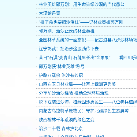
·
林业英雄郭万刚：用生命染绿沙漠的当代愚公
·
大漠绘丹青
·
“拼了命也要把沙治住”——记林业英雄郭万刚
·
郭万刚：治沙止漠的林业英雄
·
全国林草系统的一面旗帜——记古浪县八步沙林场场
·
辽宁彰武：把治沙这股劲传下去
·
昔日“石漠”变青山 石缝里长出“金果果”——看四川乐山
·
郭万刚获“林业英雄”称号
·
护路八载余 治沙有妙招
·
山西右玉县林业局——让塞上绿洲更秀美
·
分享防沙治沙经验 推动全球环境治理
·
脱下戎装进沙海，植绿固沙惠民生——八位老兵植绿
·
内蒙古乌拉特草原牧民：守护北疆绿色生态屏障
·
陕西榆林千年荒漠的绿色之变
·
治沙二十载 森林护北京