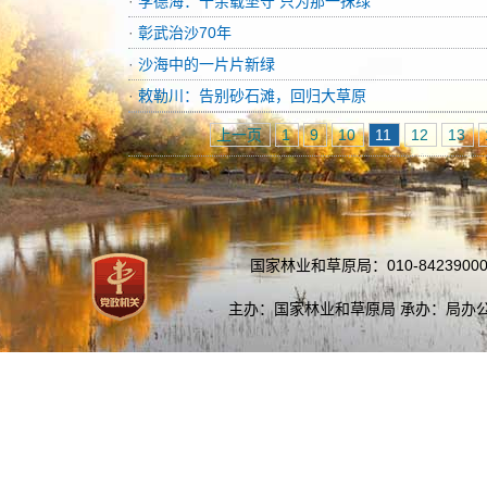
·
李德海：十余载坚守 只为那一抹绿
·
彰武治沙70年
·
沙海中的一片片新绿
·
敕勒川：告别砂石滩，回归大草原
上一页
1
9
10
11
12
13
国家林业和草原局：010-84239000
主办：国家林业和草原局 承办：局办