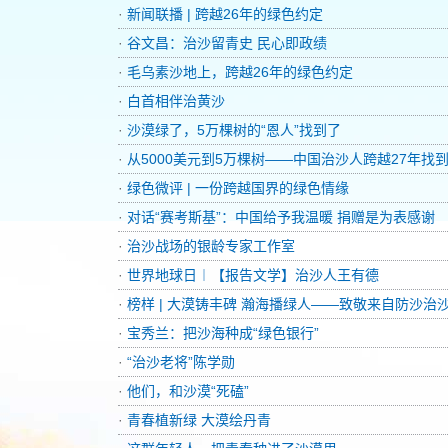
·
新闻联播 | 跨越26年的绿色约定
·
谷文昌：治沙留青史 民心即政绩
·
毛乌素沙地上，跨越26年的绿色约定
·
白首相伴治黄沙
·
沙漠绿了，5万棵树的“恩人”找到了
·
从5000美元到5万棵树——中国治沙人跨越27年找
·
绿色微评 | 一份跨越国界的绿色情缘
·
对话“赛考斯基”：中国给予我温暖 捐赠是为表感谢
·
治沙战场的银龄专家工作室
·
世界地球日︱【报告文学】治沙人王有德
·
榜样 | 大漠铸丰碑 瀚海播绿人——致敬来自防沙治
·
宝秀兰：把沙海种成“绿色银行”
·
“治沙老将”陈学勋
·
他们，和沙漠“死磕”
·
青春植新绿 大漠绘丹青