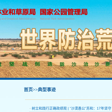
首页
>>典型事迹
·
树立和践行正确政绩观 | “沙漠愚公”苏和：17年坚