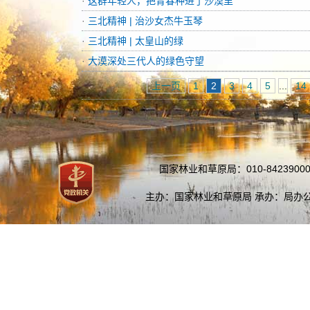
·
这群年轻人，把青春种进了沙漠里
·
三北精神 | 治沙女杰牛玉琴
·
三北精神 | 太皇山的绿
·
大漠深处三代人的绿色守望
上一页
1
2
3
4
5
...
14
国家林业和草原局：010-84239000
主办：国家林业和草原局 承办：局办