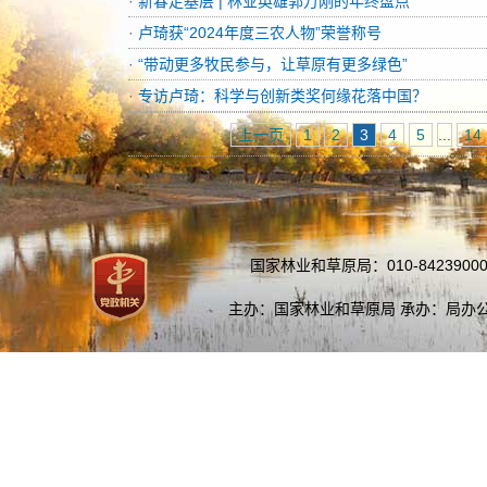
·
新春走基层 | 林业英雄郭万刚的年终盘点
·
卢琦获“2024年度三农人物”荣誉称号
·
“带动更多牧民参与，让草原有更多绿色”
·
专访卢琦：科学与创新类奖何缘花落中国？
上一页
1
2
3
4
5
...
14
国家林业和草原局：010-84239000
主办：国家林业和草原局 承办：局办