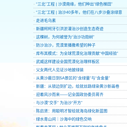
·
“三北”工程 | 沙漠南缘，他们种出“绿色梯田”
·
“三北”工程 | 治沙40多年，他们在八步沙叠涂绿意
·
走进毛乌素
·
新疆柯柯牙引洪淤灌治沙创造生态奇迹
·
这棵树，为何被誉为“治沙功勋树”
·
防沙治沙，荒漠里播撒希望的种子
·
库布其模式：为全球荒漠化治理贡献“中国经验”
·
武威这样建设全国荒漠化治理样板区
·
父女两代人见证沙地披绿装
·
从黄沙蔽日到5A景区的“含绿量”与“含金量”
·
新疆：从锁边到扩边，绘就丝路绿染黄沙新画卷
·
迎着风沙而来——记全国政协委员蒋齐
·
与沙漠“交手” 为治沙“开方”
·
陈启贤：用聪明才智绘就海岛绿化新蓝图
·
绿水青山间｜沙海中的绿色交响