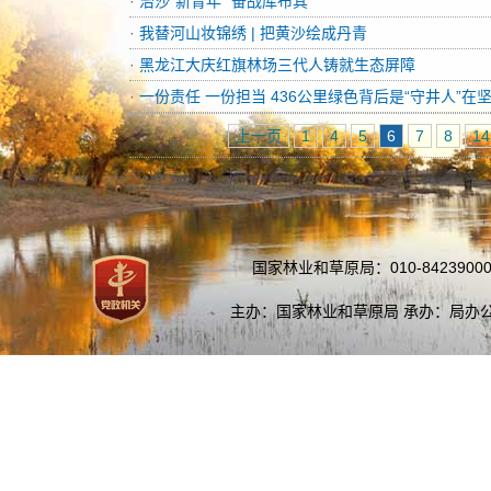
·
治沙“新青年” 奋战库布其
·
我替河山妆锦绣 | 把黄沙绘成丹青
·
黑龙江大庆红旗林场三代人铸就生态屏障
·
一份责任 一份担当 436公里绿色背后是“守井人”在
上一页
1
4
5
6
7
8
14
国家林业和草原局：010-84239000
主办：国家林业和草原局 承办：局办