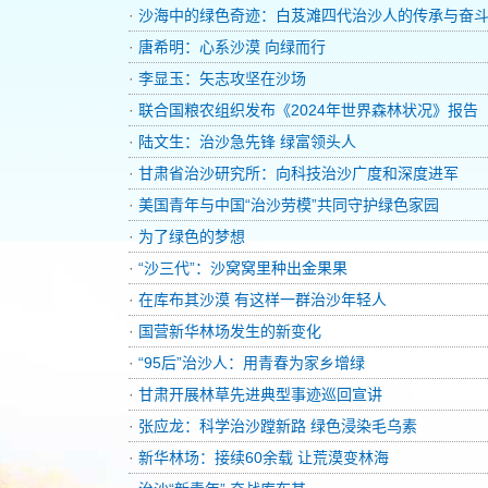
·
沙海中的绿色奇迹：白芨滩四代治沙人的传承与奋
·
唐希明：心系沙漠 向绿而行
·
李显玉：矢志攻坚在沙场
·
联合国粮农组织发布《2024年世界森林状况》报告
·
陆文生：治沙急先锋 绿富领头人
·
甘肃省治沙研究所：向科技治沙广度和深度进军
·
美国青年与中国“治沙劳模”共同守护绿色家园
·
为了绿色的梦想
·
“沙三代”：沙窝窝里种出金果果
·
在库布其沙漠 有这样一群治沙年轻人
·
国营新华林场发生的新变化
·
“95后”治沙人：用青春为家乡增绿
·
甘肃开展林草先进典型事迹巡回宣讲
·
张应龙：科学治沙蹚新路 绿色浸染毛乌素
·
新华林场：接续60余载 让荒漠变林海