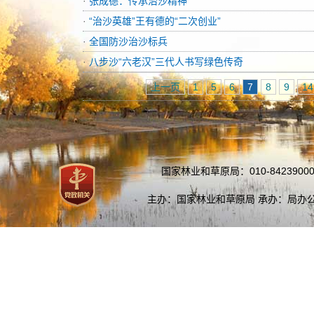
·
张成德：传承治沙精神
·
“治沙英雄”王有德的“二次创业”
·
全国防沙治沙标兵
·
八步沙“六老汉”三代人书写绿色传奇
上一页
1
5
6
7
8
9
14
国家林业和草原局：010-84239000
主办：国家林业和草原局 承办：局办