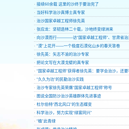
·
接续60余载 这里的沙终于要治完了
·
当好科学治沙真博士真专家
·
治沙国家卓越工程师徐先英
·
张应龙：坚韧造林二十载，沙地终变绿洲来
·
向沙漠而行————访“国家卓越工程师”、甘肃省
·
“漠”上花开——一个极度石漠化山乡的春天答卷
·
徐先英：矢志不渝的治沙专家
·
把论文写在大漠戈壁的真专家
·
“国家卓越工程师”获得者徐先英：要学会治沙，还要
·
“久久为功”的民勤治沙实践
·
治沙专家徐先英荣膺“国家卓越工程师”称号
·
图说全国防沙治沙英雄群体先进事迹
·
杜尔伯特“西北风口”的生态蝶变
·
科学治沙，努力实现“绿富同兴”
·
“植”此青绿