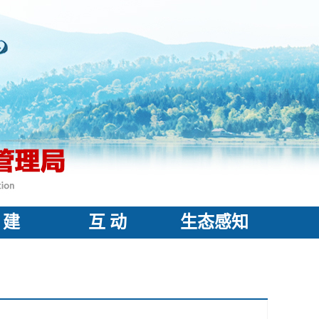
 建
互 动
生态感知