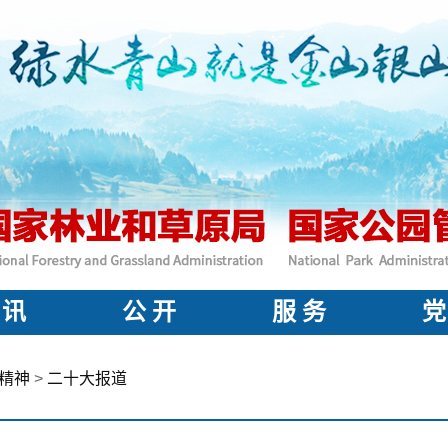
 讯
公 开
服 务
党
精神
>
二十大报道