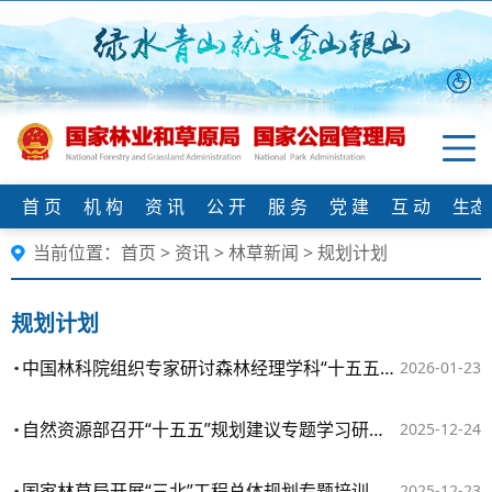
首 页
机 构
资 讯
公 开
服 务
党 建
互 动
生态
当前位置：
首页
>
资讯
>
林草新闻
>
规划计划
规划计划
中国林科院组织专家研讨森林经理学科“十五五”发展规划
2026-01-23
自然资源部召开“十五五”规划建议专题学习研讨会
2025-12-24
国家林草局开展“三北”工程总体规划专题培训
2025-12-23