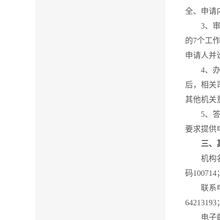
全、申请
3、审核
的7个工
申请人并
4、办理
后，相关
其他机关
5、答复
要求提供
三、
机构名称
码100714
联系电话：
6421319
电子邮