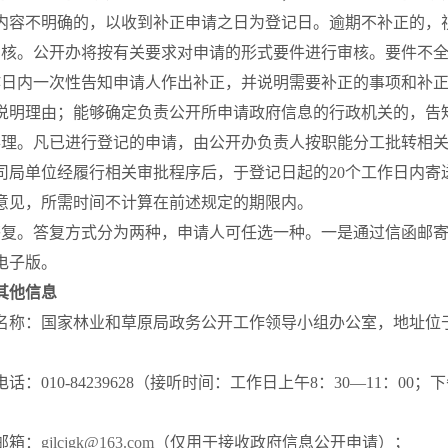
内容不明确的，以收到补正申请之日为登记日。逾期不补正的，
。公开办将按有关要求对申请的形式要件进行审核。要件不全
作日内一次性告知申请人作出补正，并说明需要补正的事项和补
说明理由；能够确定负责公开所申请政府信息的行政机关的，告
。凡已进行登记的申请，由公开办负责人按职能分工批转相关
司局单位经履行相关审批程序后，于登记日起的20个工作日内寄
意见，所需时间不计算在前述规定的期限内。
。答复方式分为两种，申请人可任选一种。一是通过信函邮寄
电子版。
其他信息
：国家林业和草原局政务公开工作领导小组办公室，地址位于
；
010-84239628（接听时间：工作日上午8：30—11：00；下午1
3；
箱：
gjlcjgk@163.com
（仅用于接收政府信息公开申请）；