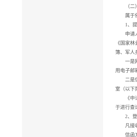
（二）
属于依申
1、提
申请人可
《国家林
簿、军人
一是网上
用电子邮
二是信函
室（以下
《申
于进行查
2、登
凡接收到
信函方式