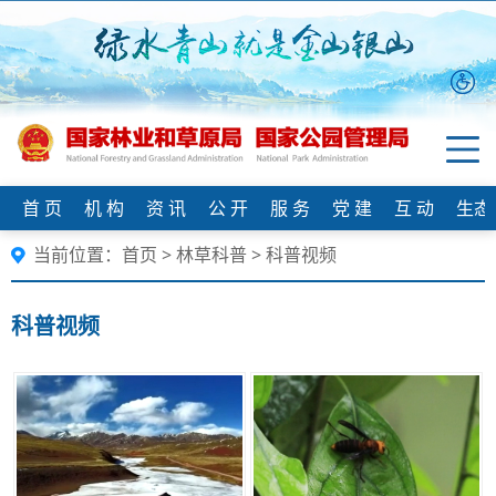
首 页
机 构
资 讯
公 开
服 务
党 建
互 动
生态
当前位置：
首页
>
林草科普
>
科普视频
科普视频