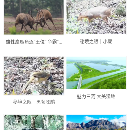
秘境之眼｜小麂
雄性麋鹿角逐“王位” 争霸“...
魅力三河 大美湿地
秘境之眼｜黑领噪鹛