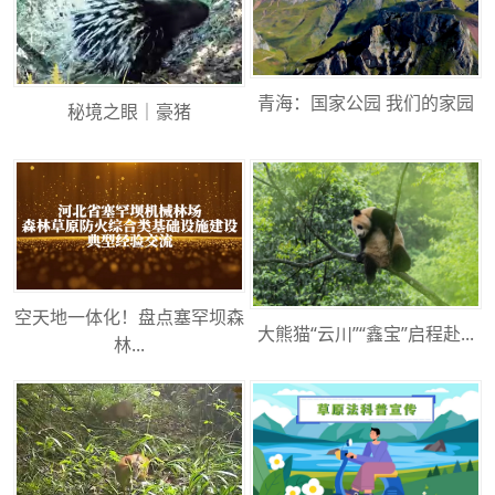
青海：国家公园 我们的家园
秘境之眼｜豪猪
空天地一体化！盘点塞罕坝森
大熊猫“云川”“鑫宝”启程赴...
林...