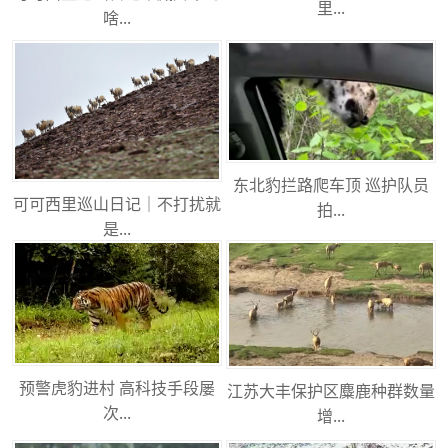
里...
啥...
东北豹拦路爬车顶 巡护队员
可可西里巡山日记｜不打扰就
拍...
是...
预警虎豹进村 高科技手段屡
江苏大丰保护区麋鹿种群数量
次...
增...