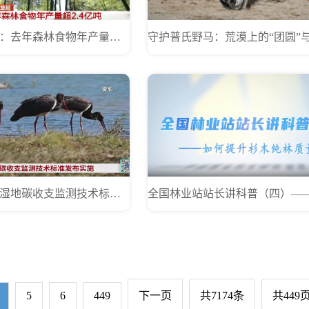
国家林草局：去年森林食物年产量超2.4亿吨
湖北省首个湿地碳收支监测技术标准发布实施
5
6
449
下一页
共7174条
共449