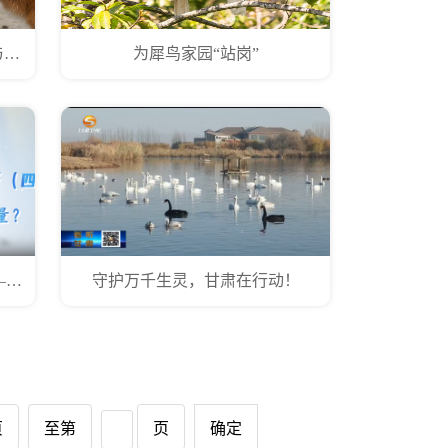
守护普氏野马：荒漠上的“团圆”与坚守
为犀鸟家园“站岗”
全国林业站站长讲科普（四）——如何提升杉木纯林质量？
守护万千生灵，甘肃在行动！
页
至第
页
确定