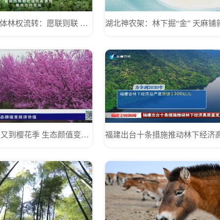
重庆创新集体林权流转：愿联则联 愿单则单
“荆”彩市州 又到樱花季 生态颜值变经济价值