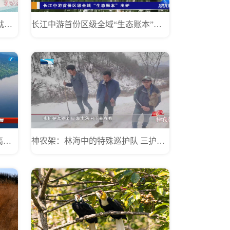
湖北神农架：林下掘“金” 天麻铺就致富路
长江中游首份区级全域“生态账本”出炉
福建出台十条措施推动林下经济高质量发展
神农架：林海中的特殊巡护队 三护林员一猴一犬守青山