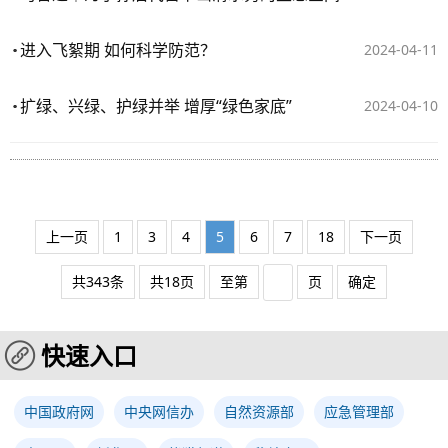
进入飞絮期 如何科学防范？
2024-04-11
扩绿、兴绿、护绿并举 增厚“绿色家底”
2024-04-10
上一页
1
3
4
5
6
7
18
下一页
共343条
共18页
至第
页
确定
快速入口
中国政府网
中央网信办
自然资源部
应急管理部