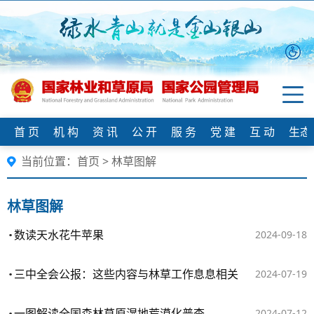
首 页
机 构
资 讯
公 开
服 务
党 建
互 动
生态
当前位置：
首页
>
林草图解
林草图解
数读天水花牛苹果
2024-09-18
三中全会公报：这些内容与林草工作息息相关
2024-07-19
一图解读全国森林草原湿地荒漠化普查
2024-07-12