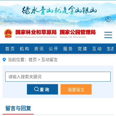
首 页
机 构
资 讯
公 开
服 务
党 建
互 动
生态
当前位置：
首页
> 互动留言
留言与回复