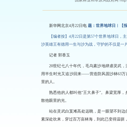
国家林业和草原局政府网 http://ww
新华网北京4月22日电
题：世界地球日︱【
【编者按】4月22日是第57个世界地球日，
沙英雄王有德用一生与沙为战，守护的不仅是一
记者 郭香玉
20世纪七八十年代，毛乌素沙地肆虐灵武
用半生时光又追沙回来——营造防风固沙林63万
里的人。
熟悉他的人都叫他“王大鼻子”。鼻梁宽厚
散他眼里的光。
站在灵武白芨滩高处远眺，是一眼望不到边
素深处吹来，穿过百万亩林海，到此已变得温驯