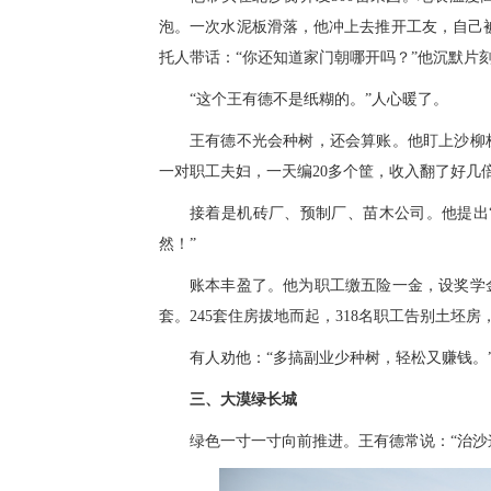
泡。一次水泥板滑落，他冲上去推开工友，自己被
托人带话：“你还知道家门朝哪开吗？”他沉默片
“这个王有德不是纸糊的。”人心暖了。
王有德不光会种树，还会算账。他盯上沙柳
一对职工夫妇，一天编20多个筐，收入翻了好几
接着是机砖厂、预制厂、苗木公司。他提出
然！”
账本丰盈了。他为职工缴五险一金，设奖学
套。245套住房拔地而起，318名职工告别土坯
有人劝他：“多搞副业少种树，轻松又赚钱。
三、大漠绿长城
绿色一寸一寸向前推进。王有德常说：“治沙