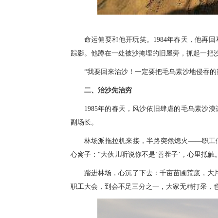
命运偏要和他开玩笑。1984年春天，他再
踪影。他蹲在一处被沙掩埋的旧屋旁，抓起一把
“我要回来治沙！一定要把毛乌素沙地侵吞的
二、治沙先治穷
1985年的春天，风沙依旧肆虐的毛乌素沙
副场长。
林场派拖拉机来接，半路突然熄火——职工
心窝子：“大伙儿听说你不是‘善茬子’，心里抵触
踏进林场，心沉了下去：千亩苗圃荒废，大片
职工大会，到会不足三分之一，大家无精打采，