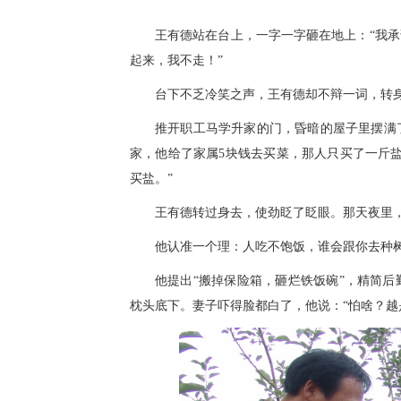
王有德站在台上，一字一字砸在地上：“我
起来，我不走！”
台下不乏冷笑之声，王有德却不辩一词，转身
推开职工马学升家的门，昏暗的屋子里摆满
家，他给了家属5块钱去买菜，那人只买了一斤
买盐。”
王有德转过身去，使劲眨了眨眼。那天夜里，
他认准一个理：人吃不饱饭，谁会跟你去种
他提出“搬掉保险箱，砸烂铁饭碗”，精简
枕头底下。妻子吓得脸都白了，他说：“怕啥？越