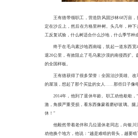
王有德带领职工，营造防风固沙林68万亩，
定在沙丘上，然后在方格里种树。头几年，种下
工反复试验，什么树适合什么沙地，什么季节种
终于在毛乌素沙地西南端，筑起一道东西宽4
退20公里，有效阻止了毛乌素沙漠的南侵西扩。森
的全国样板。
王有德获得了很多荣誉：全国治沙英雄、改
的屋顶，想起了那个买盐的女人……那些日子像
2014年，他到了退休年龄。职工劝他歇歇
激，角膜严重受损，看东西像蒙着磨砂玻璃。腿
休！”
他毅然带着老伴和几位退休老同志，向银川
劝他换个地方，他说：“越是难啃的骨头，越要啃