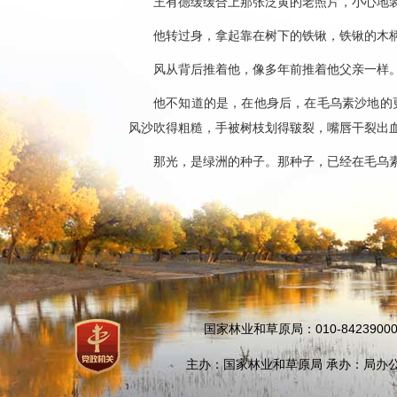
王有德缓缓合上那张泛黄的老照片，小心地
他转过身，拿起靠在树下的铁锹，铁锹的木
风从背后推着他，像多年前推着他父亲一样
他不知道的是，在他身后，在毛乌素沙地的
风沙吹得粗糙，手被树枝划得皲裂，嘴唇干裂出
那光，是绿洲的种子。那种子，已经在毛乌
国家林业和草原局：010-84239000
主办：国家林业和草原局 承办：局办