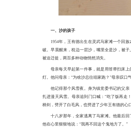
一、沙的孩子
1954年，王有德出生在灵武马家滩一个回
破。早晨醒来，枕边一层沙，嘴里全是沙，被子
被迫迁徙，两百多种动物悄然消失。
母亲每天早起第一件事，就是用笤帚扫床上
灯。他问母亲：“为啥沙总往咱家跑？”母亲叹口
他记得那个风雪夜。身为镇党委书记的父亲
扎进漫天风雪。母亲追到门口喊：“吃了饭再走
柄剑，劈开了白毛风，也劈进了少年王有德的心
十八岁那年，全家逃离了马家滩。他最后回
他在心里狠狠地说：“我再不回这个鬼地方了。”