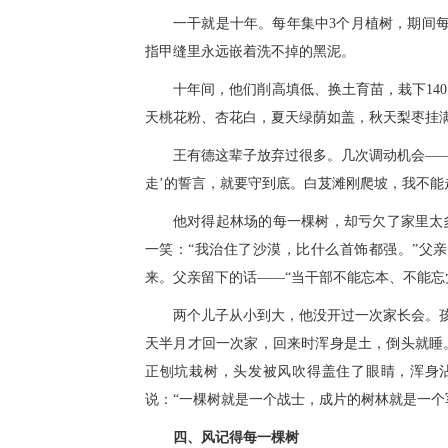
一干就是十年。每年集中3个月植树，期间每
指甲缝里永远嵌着洗不掉的黑泥。
十年间，他们削高填低、换土育苗，栽下14
天桃花粉、杏花白，夏天绿荫如盖，秋天梨枣挂
王有德这辈子放弃过很多。几次调动机会——
走’的誓言，就要守到底。白芨滩刚爬坡，我不能
他对得起林场的每一棵树，却亏欠了家里太
一笑：“我治住了沙漠，比什么首饰都强。”父
来。父亲留下的话——“当干部不能忘本、不能忘
两个儿子从小到大，他没开过一次家长会。孩
天半月才回一次家，回来时浑身是土，倒头就睡
正刨坑栽树，头发被风吹得盖住了眼睛，浑身
说：“一棵树就是一个战士，成片的树林就是一个
四、风记得每一棵树