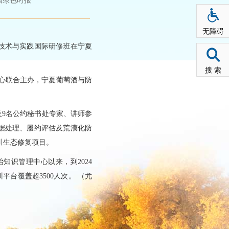
国绿色时报
无障碍
治技术与实践国际研修班在宁夏
搜 索
心联合主办，宁夏葡萄酒与防
及9名公约秘书处专家、讲师参
数据处理、履约评估及荒漠化防
川生态修复项目。
知识管理中心以来，到2024
平台覆盖超3500人次。 （尤