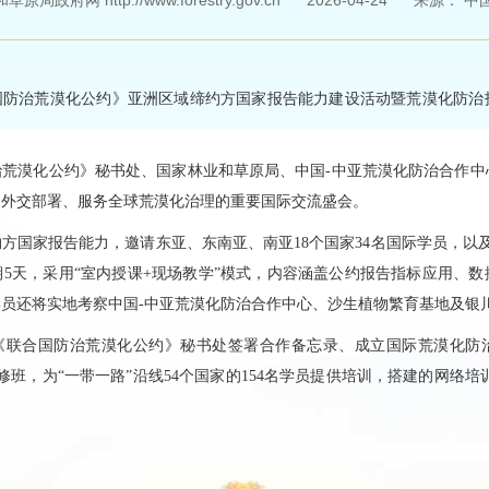
局政府网 http://www.forestry.gov.cn
2026-04-24
来源：
中
合国防治荒漠化公约》亚洲区域缔约方国家报告能力建设活动暨荒漠化防
治荒漠化公约》秘书处、国家林业和草原局、中国-中亚荒漠化防治合作中
家外交部署、服务全球荒漠化治理的重要国际交流盛会。
方国家报告能力，邀请东亚、东南亚、南亚18个国家34名国际学员，以
期5天，采用“室内授课+现场教学”模式，内容涵盖公约报告指标应用、
员还将实地考察中国-中亚荒漠化防治合作中心、沙生植物繁育基地及银
与《联合国防治荒漠化公约》秘书处签署合作备忘录、成立国际荒漠化防治
班，为“一带一路”沿线54个国家的154名学员提供培训，搭建的网络培训