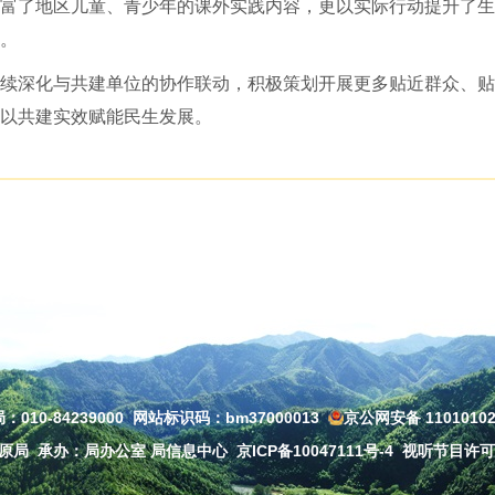
富了地区儿童、青少年的课外实践内容，更以实际行动提升了生
。
续深化与共建单位的协作联动，积极策划开展更多贴近群众、贴
以共建实效赋能民生发展。
010-84239000
网站标识码：bm37000013
京公网安备 11010102
草原局
承办：局办公室 局信息中心
京ICP备10047111号-4
视听节目许可证