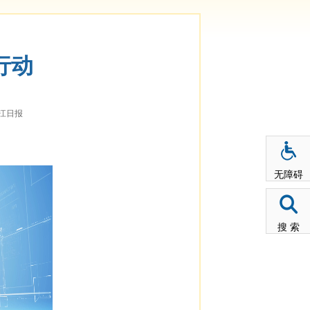
行动
江日报
无障碍
搜 索