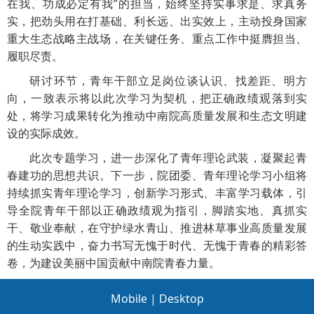
在我、功成必定有我”的担当，始终坚持实事求是、求真务
实，把劲头用在打基础、利长远、出实效上，主动投身国家
重大生态战略主战场，在关键任务、重点工作中挺膺担当、
履职尽责。
研讨环节，青年干部立足岗位谈认识、找差距、明方
向，一致表示将以此次学习为契机，把正确政绩观落到实
处，将学习成果转化为推动中南院高质量发展和生态文明建
设的实际成效。
此次专题学习，进一步深化了青年理论武装，凝聚起青
春建功的思想共识。下一步，院团委、青年理论学习小组将
持续抓实青年理论学习，创新学习形式、丰富学习载体，引
导全院青年干部以正确政绩观为指引，脚踏实地、真抓实
干、敬业奉献，在守护绿水青山、推进林草事业高质量发展
的生动实践中，奋力书写无愧于时代、无愧于青春的精彩答
卷，为建设美丽中国贡献中南院青春力量。
Mobile
|
Desktop