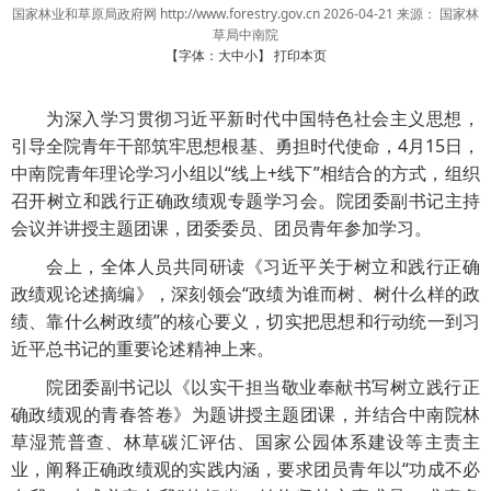
国家林业和草原局政府网 http://www.forestry.gov.cn
2026-04-21
来源：
国家林
草局中南院
【字体：
大
中
小
】
打印本页
为深入学习贯彻习近平新时代中国特色社会主义思想，
引导全院青年干部筑牢思想根基、勇担时代使命，4月15日，
中南院青年理论学习小组以“线上+线下”相结合的方式，组织
召开树立和践行正确政绩观专题学习会。院团委副书记主持
会议并讲授主题团课，团委委员、团员青年参加学习。
会上，全体人员共同研读《习近平关于树立和践行正确
政绩观论述摘编》，深刻领会“政绩为谁而树、树什么样的政
绩、靠什么树政绩”的核心要义，切实把思想和行动统一到习
近平总书记的重要论述精神上来。
院团委副书记以《以实干担当敬业奉献书写树立践行正
确政绩观的青春答卷》为题讲授主题团课，并结合中南院林
草湿荒普查、林草碳汇评估、国家公园体系建设等主责主
业，阐释正确政绩观的实践内涵，要求团员青年以“功成不必