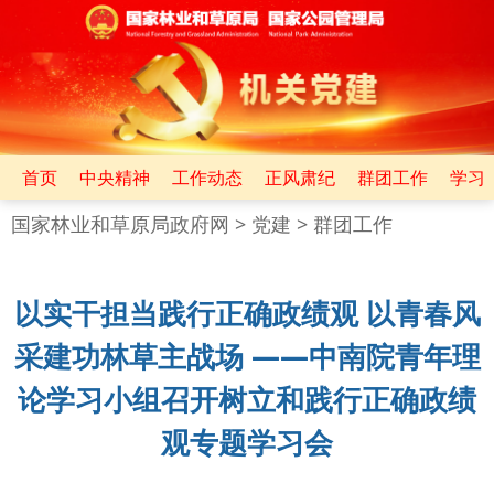
首页
中央精神
工作动态
正风肃纪
群团工作
学习
国家林业和草原局政府网
>
党建
>
群团工作
以实干担当践行正确政绩观 以青春风
采建功林草主战场 ——中南院青年理
论学习小组召开树立和践行正确政绩
观专题学习会