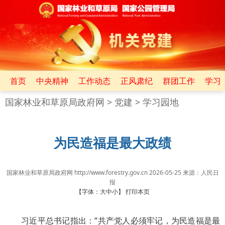
首页
中央精神
工作动态
正风肃纪
群团工作
学习
国家林业和草原局政府网
>
党建
>
学习园地
为民造福是最大政绩
国家林业和草原局政府网 http://www.forestry.gov.cn
2026-05-25
来源：
​人民日
报
【字体：
大
中
小
】
打印本页
习近平总书记指出：“共产党人必须牢记，为民造福是最