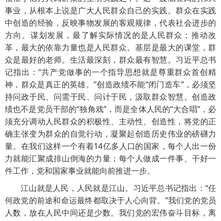
事业，从根本上说是广大人民群众自己的实践。群众在实践
中创造的经验，反映事物发展的客观规律，代表社会进步的
方向。谋划发展，最了解实际情况的是人民群众；推动改
革，最大的依靠力量也是人民群众。基层是最大的课堂，群
众是最好的老师。生活最深刻，群众最有智慧。习近平总书
记指出：“共产党做事的一个指导思想就是尊重群众首创精
神，群众是真正的英雄。”创造政绩不能“闭门造车”，必须坚
持问政于民、问需于民、问计于民，汲取群众智慧。创造政
绩也不是党员干部的“独角戏”，而是全体人民的“大合唱”，必
须充分调动人民群众的积极性、主动性、创造性，将党的正
确主张变为群众的自觉行动，凝聚起创造历史伟业的磅礴力
量。在我们这样一个有着14亿多人口的国家，每个人出一份
力就能汇聚成排山倒海的力量；每个人做成一件事、干好一
件工作，党和国家事业就能向前推进一步。
江山就是人民，人民就是江山。习近平总书记指出：“任
何政党的前途和命运最终都取决于人心向背。”我们党的党员
人数，放在人民中间还是少数。我们党的宏伟奋斗目标，离