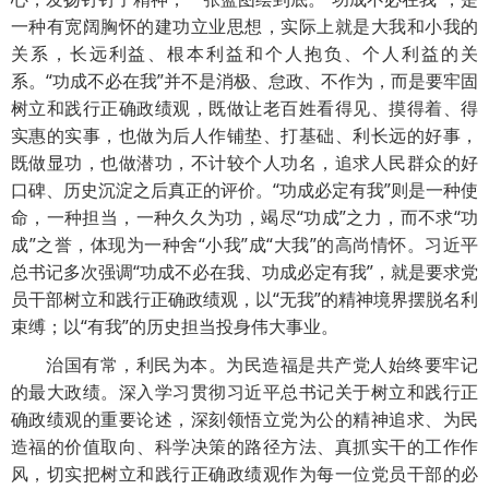
一种有宽阔胸怀的建功立业思想，实际上就是大我和小我的
关系，长远利益、根本利益和个人抱负、个人利益的关
系。“功成不必在我”并不是消极、怠政、不作为，而是要牢固
树立和践行正确政绩观，既做让老百姓看得见、摸得着、得
实惠的实事，也做为后人作铺垫、打基础、利长远的好事，
既做显功，也做潜功，不计较个人功名，追求人民群众的好
口碑、历史沉淀之后真正的评价。“功成必定有我”则是一种使
命，一种担当，一种久久为功，竭尽“功成”之力，而不求“功
成”之誉，体现为一种舍“小我”成“大我”的高尚情怀。习近平
总书记多次强调“功成不必在我、功成必定有我”，就是要求党
员干部树立和践行正确政绩观，以“无我”的精神境界摆脱名利
束缚；以“有我”的历史担当投身伟大事业。
治国有常，利民为本。为民造福是共产党人始终要牢记
的最大政绩。深入学习贯彻习近平总书记关于树立和践行正
确政绩观的重要论述，深刻领悟立党为公的精神追求、为民
造福的价值取向、科学决策的路径方法、真抓实干的工作作
风，切实把树立和践行正确政绩观作为每一位党员干部的必