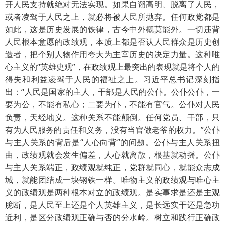
开人民支持就绝对无法实现。如果自诩高明、脱离了人民，
或者凌驾于人民之上，就必将被人民所抛弃。任何政党都是
如此，这是历史发展的铁律，古今中外概莫能外。一切违背
人民根本意愿的政绩观，本质上都是否认人民群众是历史创
造者，把个别人物作用夸大为主宰历史的决定力量。这种唯
心主义的“英雄史观”，在政绩观上最突出的表现就是将个人的
得失和利益凌驾于人民的福祉之上。习近平总书记深刻指
出：“人民是国家的主人，干部是人民的公仆。公仆公仆，一
要为公，不能有私心；二要为仆，不能有官气。公仆对人民
负责，天经地义。这种关系不能颠倒。任何党员、干部，只
有为人民服务的责任和义务，没有当官做老爷的权力。”公仆
与主人关系的背后是“人心向背”的问题。公仆与主人关系扭
曲，政绩观就会发生偏差，人心就离散，根基就动摇。公仆
与主人关系端正，政绩观就纯正，党群就同心，就能众志成
城，就能团结成一块钢铁一样。唯物主义的政绩观与唯心主
义的政绩观是两种根本对立的政绩观。是实事求是还是主观
臆断，是人民至上还是个人英雄主义，是长远实干还是急功
近利，是区分政绩观正确与否的分水岭。树立和践行正确政