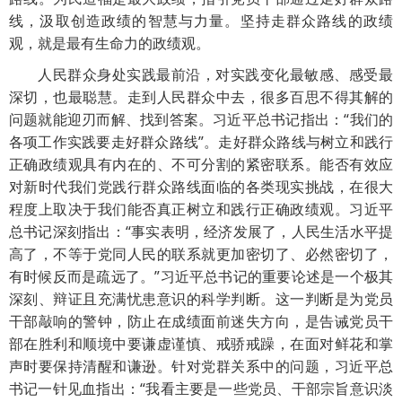
线，汲取创造政绩的智慧与力量。坚持走群众路线的政绩
观，就是最有生命力的政绩观。
人民群众身处实践最前沿，对实践变化最敏感、感受最
深切，也最聪慧。走到人民群众中去，很多百思不得其解的
问题就能迎刃而解、找到答案。习近平总书记指出：“我们的
各项工作实践要走好群众路线”。走好群众路线与树立和践行
正确政绩观具有内在的、不可分割的紧密联系。能否有效应
对新时代我们党践行群众路线面临的各类现实挑战，在很大
程度上取决于我们能否真正树立和践行正确政绩观。习近平
总书记深刻指出：“事实表明，经济发展了，人民生活水平提
高了，不等于党同人民的联系就更加密切了、必然密切了，
有时候反而是疏远了。”习近平总书记的重要论述是一个极其
深刻、辩证且充满忧患意识的科学判断。这一判断是为党员
干部敲响的警钟，防止在成绩面前迷失方向，是告诫党员干
部在胜利和顺境中要谦虚谨慎、戒骄戒躁，在面对鲜花和掌
声时要保持清醒和谦逊。针对党群关系中的问题，习近平总
书记一针见血指出：“我看主要是一些党员、干部宗旨意识淡