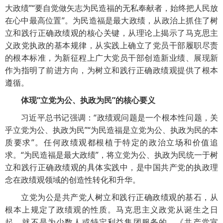
大政绩”“要自觉做矢志为民造福的无私奉献者，始终把人民放
在心中最高位置”。为民造福是最大政绩，从政治上抓住了树
立和践行正确政绩观的核心关键，从理论上揭示了马克思主
义政党执政的基本规律，从实践上确立了党员干部履职尽责
的根本标准，为新征程上广大党员干部创造新业绩、展现新
作为指明了前进方向，为树立和践行正确政绩观提供了根本
遵循。
体现“立党为公、执政为民”的核心要义
习近平总书记强调：“政绩观问题是一个根本性问题，关
乎立党为公、执政为民”“为民造福是立党为公、执政为民的本
质要求”。任何政绩观都根植于特定的政治立场和价值追
求。“为民造福是最大政绩”，将立党为公、执政为民统一于树
立和践行正确政绩观的具体实践中，是中国共产党的执政理
念在政绩观领域的创造性转化和升华。
立党为公是共产党人树立和践行正确政绩观的基石，从
根本上规定了政绩观的性质。马克思主义政党从诞生之日
起，就不是为少数人或特定利益集团服务的。《共产党宣