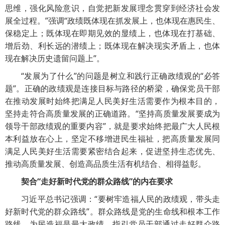
思维，强化风险意识，自觉把新发展理念贯穿到经济社会发
展全过程。”强调“政绩既体现在抓发展上，也体现在惠民生、
保稳定上；既体现在即期见效的显绩上，也体现在打基础、
增后劲、利长远的潜绩上；既体现在解决现实矛盾上，也体
现在解决历史遗留问题上”。
“发展为了什么”的问题是树立和践行正确政绩观的“必答
题”。正确的政绩观是连接目标与路径的桥梁，确保党员干部
在推动发展时始终把满足人民美好生活需要作为根本目的，
坚持走符合高质量发展的正确道路。“坚持高质量发展要成为
领导干部政绩观的重要内容”，就是要求始终把最广大人民根
本利益放在心上，坚定不移增进民生福祉，把高质量发展同
满足人民美好生活需要紧密结合起来，促进坚持生态优先、
推动高质量发展、创造高品质生活有机结合、相得益彰。
契合“走好新时代党的群众路线”的内在要求
习近平总书记强调：“要树牢造福人民的政绩观，带头走
好新时代党的群众路线”。群众路线是党的生命线和根本工作
路线。为民造福是最大政绩，指引党员干部通过走好群众路