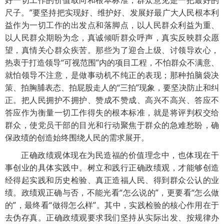
好一切工作的价值取向和根本标准，群众意见是一把最好的
尺子。”要坚持把实现好、维护好、发展好最广大人民根本利
益作为一切工作的出发点和落脚点，以人民群众利益为重、
以人民群众期盼为念，真诚倾听群众呼声，真实反映群众愿
望，真情关心群众疾苦。那些为了迎合上级、讨领导欢心，
热衷于打造领导“可视范围”内的项目工程，不怕群众不满意、
就怕领导不注意，是做事动机不纯正的表现；那种拍脑袋决
策、拍胸脯表态、拍屁股走人的“三拍”现象，要坚决防止和纠
正。把人民拥护不拥护、赞成不赞成、高兴不高兴、答应不
答应作为衡量一切工作得失的根本标准，就是将评判权交给
群众，使党员干部的目光和行动聚焦于群众的急难愁盼，确
保政绩的创造始终围绕人民的需求展开。
正确政绩观体现在为民造福的价值理念中，也体现在干
事创业的具体实践中。树立和践行正确政绩观，才能够创造
经得起实践和历史检验、真正造福人民、得到群众公认的业
绩。政绩观正确与否，不能光看“怎么说的”，更要看“怎么做
的”，最终看“做得怎么样”。其中，实践检验的核心作用在于
去伪存真。正确政绩观要求我们坚持从实际出发、按规律办