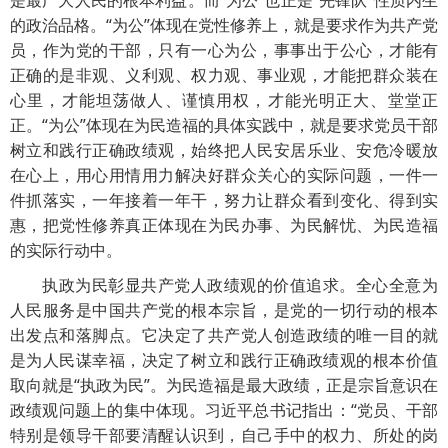
是最广大人民的根本利益。而“为公”也正是“先锋队”性质内生
的政治品格。“为公”体现在党性修养上，就是要求作为共产党
员，作为党的干部，只有一心为公，事事出于公心，才能有
正确的是非观、义利观、权力观、事业观，才能把群众装在
心里，才能坦荡做人、谨慎用权，才能光明正大、堂堂正
正。“为公”体现在为民造福的具体实践中，就是要求党员干部
树立和践行正确政绩观，始终把人民安居乐业、安危冷暖放
在心上，用心用情用力解决好群众关心的实际问题，一件一
件抓落实，一年接着一年干，努力让群众看到变化、得到实
惠，把党性修养真正体现在为民办事、为民解忧、为民造福
的实际行动中。
执政为民彰显共产党人政绩观的价值追求。全心全意为
人民服务是中国共产党的根本宗旨，是党的一切行动的根本
出发点和落脚点。它决定了共产党人创造政绩的唯一目的就
是为人民谋幸福，决定了树立和践行正确政绩观的根本价值
取向就是“执政为民”。为民造福是最大政绩，正是宗旨意识在
政绩观问题上的集中体现。习近平总书记指出：“党员、干部
特别是领导干部要清醒认识到，自己手中的权力、所处的岗