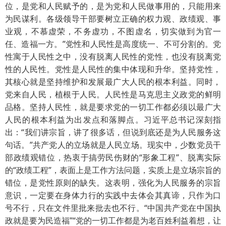
位，是党和人民赋予的，是为党和人民做事用的，只能用来
为民谋利。各级领导干部要树立正确的权力观、政绩观、事
业观，不慕虚荣，不务虚功，不图虚名，切实做到为官一
任、造福一方。”党性和人民性是高度统一、不可分割的。党
性寓于人民性之中，没有脱离人民性的党性，也没有脱离党
性的人民性。党性是人民性的集中体现和升华。坚持党性，
其核心就是坚持维护和发展最广大人民的根本利益。同时，
党来自人民，植根于人民。人民性是马克思主义政党的鲜明
品格。坚持人民性，就是要求党的一切工作都必须以最广大
人民的根本利益为出发点和落脚点。习近平总书记深刻指
出：“我们讲宗旨，讲了很多话，但说到底还是为人民服务这
句话。”共产党人的立场就是人民立场。现实中，少数党员干
部政绩观错位，热衷于搞劳民伤财的“形象工程”、脱离实际
的“政绩工程”，表面上是工作方法问题，实质上是立场宗旨的
错位，是党性原则的缺失。这表明，强化为人民服务的宗旨
意识，一定要在身体力行的实践中去体会其真谛，只作为口
号不行，只在文件里批来批去也不行。“中国共产党在中国执
政就是要为民造福”“党的一切工作都是为老百姓利益着想，让