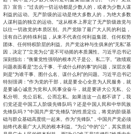
言》宣告：“过去的一切运动都是少数人的，或者为少数人谋
利益的运动。无产阶级的运动是绝大多数人的，为绝大多数
人谋利益的独立的运动。”这从根本上界定了无产阶级政党与
以往一切政党的本质区别。共产党除了最广大人民的利益，
没有自己的特殊利益，从来不代表任何利益集团、任何权势
团体、任何特权阶层的利益。共产党这种与生俱来的“无私”基
因，决定了“立党为公”是不可动摇的本质属性。习近平总书记
深刻指出：“衡量党性强弱的根本尺子是公、私二字。”政绩观
问题表面看是“怎么干事、干成什么样的事”的问题，深层次看
则是“为谁干事、图什么名、谋什么利”的问题。习近平总书记
特别强调：“作为党的干部，就是要全心全意为人民服务，就
是要诚心诚意为党和人民事业奋斗，就是要讲大公无私、公
私分明、先公后私、公而忘私。如果连这一点都不讲了，我
们党还是中国工人阶级先锋队吗？还是中国人民和中华民族
先锋队吗？”中国共产党“先锋队”的性质定位，将党的阶级基
础与群众基础高度统一起来。作为“先锋队”，中国共产党必须
始终代表最广大人民的根本利益。“为公”中的“公”，其实质就