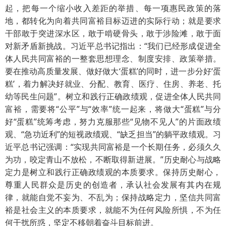
起，把每一个缩小收入差距的举措、每一项惠民政策的落
地，都转化为向着共同富裕目标迈进的实际行动；就是要求
干部敢于突进深水区，敢于啃硬骨头，敢于涉险滩，敢于面
对新矛盾新挑战。习近平总书记指出：“我们已经形成促进全
体人民共同富裕的一整套思想理念、制度安排、政策举措。
要在推动高质量发展、做好做大‘蛋糕’的同时，进一步分好‘蛋
糕’，着力解决好就业、分配、教育、医疗、住房、养老、托
幼等民生问题”。树立和践行正确政绩观，促进全体人民共同
富裕，需要将“公平”与“效率”统一起来，将做大“蛋糕”与分
好“蛋糕”统筹考虑，努力克服那些“见物不见人”的片面政绩
观、“急功近利”的短视政绩观、“缺乏担当”的躺平政绩观。习
近平总书记强调：“实现共同富裕是一个长期任务，必须久久
为功，咬定青山不放松，不断取得新进展。”历史耐心与战略
定力是树立和践行正确政绩观的本质要求。保持历史耐心，
尊重人民群众是历史的创造者，承认社会发展有其内在规
律，就能自觉不妄为、不乱为；保持战略定力，坚信共同富
裕是社会主义的本质要求，就能不为任何风险所惧，不为任
何干扰所惑，坚定不移朝着奋斗目标前进。