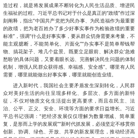
造过程，就是将发展成果不断转化为人民生活品质、增进民
生福祉的过程。习近平总书记对于什么是真正的“政绩”作过深
刻阐释，指出“中国共产党把为民办事、为民造福作为最重要
的政绩，把为老百姓办了多少好事实事作为检验政绩的重要
标准”，强调“什么是好事实事，要从群众切身需要来考量，不
能主观臆断，不能简单化、片面化”“办实事不是简单帮钱帮
物、搞花架子、堆几个盆景。既要立足眼前、解决群众‘急难
愁盼’的具体问题，又要着眼长远、完善解决民生问题的体制
机制，增强人民群众获得感、幸福感、安全感”。哪里有人民
需要，哪里就能做出好事实事，哪里就能创造业绩。
进入新时代，我国社会主要矛盾发生深刻转化，人民群
众对美好生活的向往呈现多样化、多层次、多方面的新特
征，不仅对物质文化生活提出更高要求，而且在民主、法
治、公平、正义、安全、环境等方面的要求日益增长。习近
平总书记强调：“把经济发展仅仅理解为数量增减、简单重
复，是形而上学的发展观”“新时代抓发展，必须坚定不移贯彻
创新、协调、绿色、开放、共享的新发展理念，推动经济高