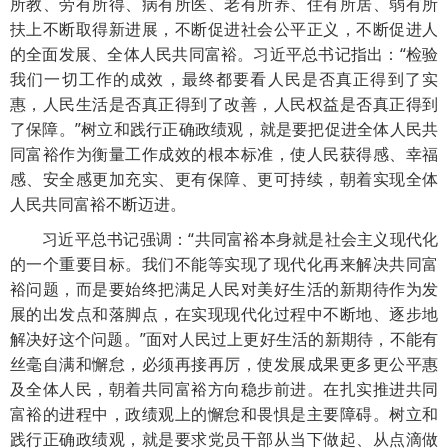
所教、劳有所得、病有所医、老有所养、住有所居、弱有所
扶上不断取得新进展，不断促进社会公平正义，不断促进人
的全面发展、全体人民共同富裕。习近平总书记指出：“检验
我们一切工作的成效，最终都要看人民是否真正得到了实
惠，人民生活是否真正得到了改善，人民权益是否真正得到
了保障。”树立和践行正确政绩观，就是要把促进全体人民共
同富裕作为衡量工作成效的根本标准，使人民获得感、幸福
感、安全感更加充实、更有保障、更可持续，朝着实现全体
人民共同富裕不断迈进。
习近平总书记强调：“共同富裕本身就是社会主义现代化
的一个重要目标。我们不能等实现了现代化再来解决共同富
裕问题，而是要始终把满足人民对美好生活的新期待作为发
展的出发点和落脚点，在实现现代化过程中不断地、逐步地
解决好这个问题。”面对人民过上更好生活的新期待，不能有
丝毫自满和懈怠，必须再接再厉，使发展成果更多更公平惠
及全体人民，朝着共同富裕方向稳步前进。在扎实推进共同
富裕的进程中，政绩观上的懈怠和畏惧是主要障碍。树立和
践行正确政绩观，就是要求党员干部从当下做起、从点滴做