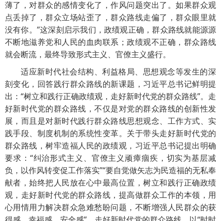
薄了，对群众的感情变化了，作风问题突出了。如果群众观
点丢掉了，群众立场站歪了，群众路线走偏了，群众眼里就
没有你。”这深刻启示我们，政绩观正确，群众路线就能源源
不断地滋养党和人民的血肉联系；政绩观不正确，群众路线
就会断流，最终导致形式主义、官僚主义盛行。
适应新时代社会结构、利益格局、思想观念等发生的深
刻变化，回答践行群众路线的新课题，习近平总书记鲜明提
出：“树立和践行正确政绩观，走好新时代党的群众路线”。走
好新时代党的群众路线，不仅是对党的群众路线的创新性发
展，而且是对新时代践行群众路线思想观念、工作方式、实
践手段、制度机制的系统性变革。关于带头走好新时代党的
群众路线，树牢造福人民的政绩观，习近平总书记提出明确
要求：“纠治形式主义、官僚主义顽瘴痼疾，切实为基层减
负，以作风转变促工作落实”“要自觉做矢志为民造福的无私奉
献者，始终把人民放在心中最高位置，树立和践行正确政绩
观，走好新时代党的群众路线，提高做群众工作的本领，用
心用情用力解决群众急难愁盼问题，不断增强人民群众的获
得感、幸福感、安全感”。走好新时代党的群众路线，以“时时