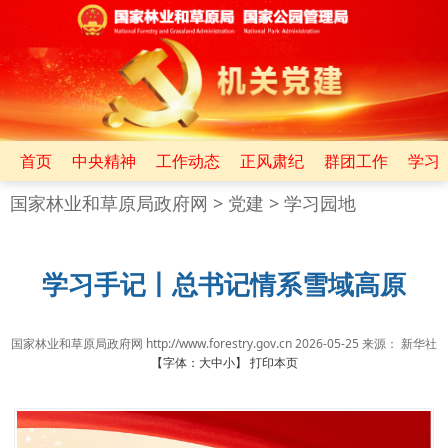
首页
中央精神
工作动态
正风肃纪
群团工作
学习
国家林业和草原局政府网
>
党建
>
学习园地
学习手记丨总书记情系雪域高原
国家林业和草原局政府网 http://www.forestry.gov.cn
2026-05-25
来源：
新华社
【字体：
大
中
小
】
打印本页