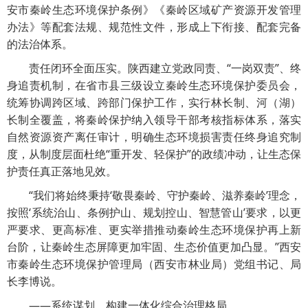
安市秦岭生态环境保护条例》《秦岭区域矿产资源开发管理
办法》等配套法规、规范性文件，形成上下衔接、配套完备
的法治体系。
责任闭环全面压实。陕西建立党政同责、“一岗双责”、终
身追责机制，在省市县三级设立秦岭生态环境保护委员会，
统筹协调跨区域、跨部门保护工作，实行林长制、河（湖）
长制全覆盖，将秦岭保护纳入领导干部考核指标体系，落实
自然资源资产离任审计，明确生态环境损害责任终身追究制
度，从制度层面杜绝“重开发、轻保护”的政绩冲动，让生态保
护责任真正落地见效。
“我们将始终秉持‘敬畏秦岭、守护秦岭、滋养秦岭’理念，
按照‘系统治山、条例护山、规划控山、智慧管山’要求，以更
严要求、更高标准、更实举措推动秦岭生态环境保护再上新
台阶，让秦岭生态屏障更加牢固、生态价值更加凸显。”西安
市秦岭生态环境保护管理局（西安市林业局）党组书记、局
长李博说。
——系统谋划，构建一体化综合治理格局。