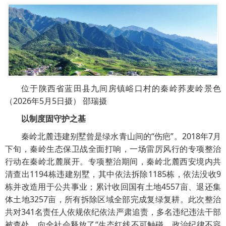
位于陕西省蓝田县九间房镇峪口村的秦岭荞麦岭景色
（2026年5月5日摄） 邵瑞摄
以制度固守护之基
秦岭北麓违建别墅曾是绿水青山间的“伤疤”。2018年7月
下旬，秦岭生态保卫战全面打响，一场雷厉风行的专项整治
行动在秦岭北麓展开。专项整治期间，秦岭北麓西安境内共
清查出1194栋违建别墅，其中依法拆除1185栋，依法没收9
栋并改造用于公共事业；累计收回国有土地4557亩、退还集
体土地3257亩，所有拆除区域全部完成复绿复耕。此次整治
共对341名责任人依规依纪依法严肃追责，多名违纪违法干部
被查处，向全社会释放了“生态红线不可触碰、政治纪律不容