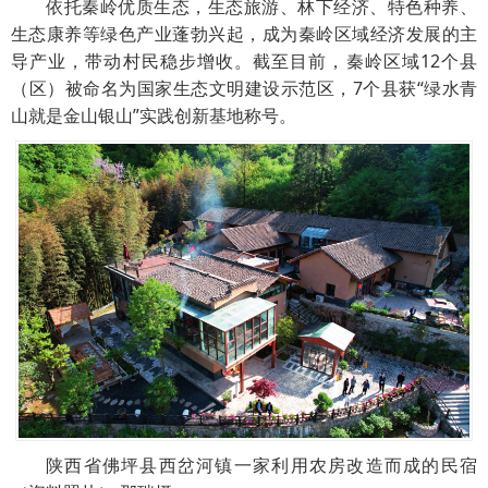
依托秦岭优质生态，生态旅游、林下经济、特色种养、
生态康养等绿色产业蓬勃兴起，成为秦岭区域经济发展的主
导产业，带动村民稳步增收。截至目前，秦岭区域12个县
（区）被命名为国家生态文明建设示范区，7个县获“绿水青
山就是金山银山”实践创新基地称号。
陕西省佛坪县西岔河镇一家利用农房改造而成的民宿