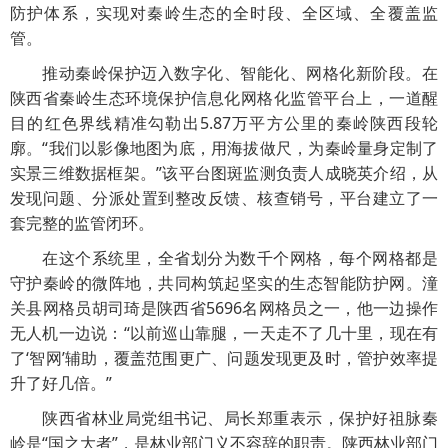
防护体系，实现对秦岭生态的全时段、全区域、全覆盖监
管。
推动秦岭保护迈入数字化、智能化、网格化新阶段。在
陕西省秦岭生态环境保护信息化网格化监管平台上，一道醒
目的红色界线精准勾勒出5.87万平方公里的秦岭陕西段轮
廓。“我们以影像地图为底，用海拔做尺，为秦岭量身定制了
实景三维数据框架。”该平台图斑监测负责人成晓英介绍，从
发现问题、分派处置到整改反馈、核查销号，平台建立了一
套完整的监管闭环。
在这个系统里，全省划分为数千个网格，每个网格都是
守护秦岭的微阵地，共同构筑起坚实的生态智能防护网。潼
关县网格员胡司琦是陕西省5696名网格员之一，他一边操作
无人机一边说：“以前巡山靠腿，一天走不了几十里，现在有
了‘智网’辅助，覆盖范围更广、问题发现更及时，管护效率提
升了好几倍。”
陕西省林业局党组书记、局长郑重表示，保护好祖脉秦
岭是“国之大者”，是林业部门义不容辞的职责。陕西林业部门