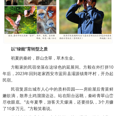
以“绿能”育转型之质
初夏的秦岭，群山含翠，草木生金。
方毅家的民宿坐落在这绿色的延展间。方毅在外打拼10
年后，2023年回到老家西安市蓝田县灞源镇青坪村，开办起
民宿。
民宿复原出城市人心中的质朴田园——房前屋后青菜鲜
嫩欲滴，散养土鸡溜溜达达。站在阳台远眺，秦岭青翠山峦
尽收眼底。“去年夏季，游客天天爆满，还要排队，3个月赚
了10多万元。”方毅笑着说。