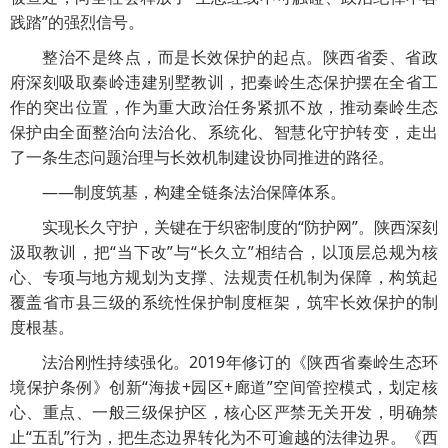
践踏”的强烈信号。
整治不是终点，而是长效保护的起点。陕西省委、省政
府深刻吸取秦岭违建别墅教训，把秦岭生态保护摆在全省工
作的突出位置，作为重大政治任务紧抓不放，推动秦岭生态
保护由全面整治向法治化、系统化、智慧化守护转变，走出
了一条生态问题治理与长效机制建设协同推进的路径。
——制度筑基，构建全链条法治保障体系。
实现长久守护，关键在于织密制度的“防护网”。陕西深刻
汲取教训，把“当下改”与“长久立”相结合，以顶层总规为核
心、专项与地方规划为支撑、法规责任机制为保障，构筑起
覆盖省市县三级的系统性保护制度框架，筑牢长效保护的制
度根基。
法治刚性持续强化。2019年修订的《陕西省秦岭生态环
境保护条例》创新“海拔+园区+廊道”空间管控模式，划定核
心、重点、一般三级保护区，核心区严禁无关开发，明确禁
止“五乱”行为，把生态边界转化为不可逾越的法律边界。《西