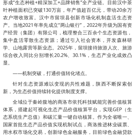
形成“生态种植+精深加工+品牌销售”全产业链。目前汉中茶
叶种植面积已突破130万亩，年产值超百亿元，带动20余万
农户增收致富。汉中市留坝县创新市场化机制盘活生态资
产。当地2021年率先成立“两山银行”，2022年升级为国有资
产经营（集团）有限公司‌，梳理整合三百余个生态资源包，
集中盘活零散生态资源；通过引入社会资本，开发森林研
学、山地露营等新业态。2025年，留坝接待旅游人次、旅游
综合收入同比分别增长20.2%、30.1%，生态产业化成效凸
显。
——机制突破，打通价值转化堵点。
针对生态资源难以变现的共性难题，陕西不断探索创
新，为生态价值持续转化提供制度支撑。
全域位于秦岭腹地的商洛市依托科技赋能完善价值核算
体系，搭建起可视化生态产品价值核算平台，实现GEP（生
态系统生产总值）和碳汇量一键自动核算。作为全省唯一、
国家首批生态产品价值实现机制试点，商洛推进林业碳票、
用水权市场化交易，创新绿色金融服务，目前绿色金融贷款