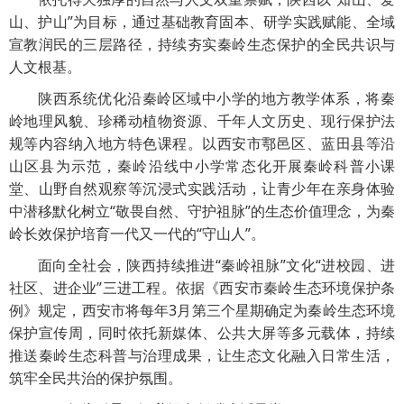
山、护山”为目标，通过基础教育固本、研学实践赋能、全域
宣教润民的三层路径，持续夯实秦岭生态保护的全民共识与
人文根基。
陕西系统优化沿秦岭区域中小学的地方教学体系，将秦
岭地理风貌、珍稀动植物资源、千年人文历史、现行保护法
规等内容纳入地方特色课程。以西安市鄠邑区、蓝田县等沿
山区县为示范，秦岭沿线中小学常态化开展秦岭科普小课
堂、山野自然观察等沉浸式实践活动，让青少年在亲身体验
中潜移默化树立“敬畏自然、守护祖脉”的生态价值理念，为秦
岭长效保护培育一代又一代的“守山人”。
面向全社会，陕西持续推进“秦岭祖脉”文化“进校园、进
社区、进企业”三进工程。依据《西安市秦岭生态环境保护条
例》规定，西安市将每年3月第三个星期确定为秦岭生态环境
保护宣传周，同时依托新媒体、公共大屏等多元载体，持续
推送秦岭生态科普与治理成果，让生态文化融入日常生活，
筑牢全民共治的保护氛围。