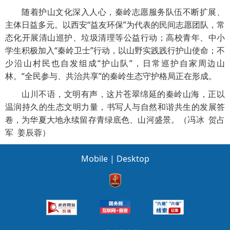
随着护山文化深入人心，秦岭志愿服务队伍不断扩展、
主体日益多元。以西安“益友环保”为代表的民间志愿团队，常
态化开展清山巡护、垃圾清理等公益行动；高校青年、中小
学生积极加入“秦岭卫士”行动，以山野实践践行护山使命；不
少沿山村民也自发组成“护山队”，日常巡护自家周边山
林。“全民参与、共治共享”的秦岭生态守护格局正在形成。
山川不语，文明有声，这片苍翠绵延的秦岭山海，正以
温润持久的生态文明力量，书写人与自然和谐共生的发展答
卷，为华夏大地永续留存青绿底色、山河盛景。（冯冰 贺占
军 姜辰蓉）
Mobile
|
Desktop