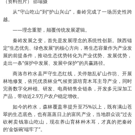
（资料照片） 邵瑞摄
从“守山吃山”到“护山兴山”，秦岭完成了一场历史性跨
越。
——理念重塑，颠覆传统发展逻辑。
秦岭发展之变，首先是发展理念的系统性创新。陕西锚
定“生态优先、绿色发展”的核心方向，将生态容量作为产业发
展的前提条件，推动生态优势转化为产业优势、发展优势，
走出一条“保护中发展、发展中保护”的共赢路径。
商洛市柞水县严守生态红线，关停散乱矿山作坊、开展
林地修复，依托优质林业气候资源培育木耳主导产业，同时
完善数字化种植、研发、电商销售全链条，开发多元深加工
产品，带动近2.9万户农户稳定增收。
如今的柞水，森林覆盖率提升至75%以上，既有满山苍
翠的生态底色，也有蒸蒸日上的富民产业，当地群众说“过去
砍树卖钱靠山吃山，现在养山育林种木耳，才真的把秦岭
的‘金饭碗’端牢了”。