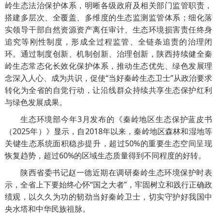
岭生态法治保护体系，明晰各级政府及相关部门监管职责，
搭建多层次、全覆盖、多维度的生态监测监管体系；细化落
实领导干部自然资源资产离任审计、生态环境损害责任终身
追究等刚性制度，形成全过程监管、全链条追责的治理闭
环。通过制度创新、机制创新、治理创新，陕西持续健全秦
岭生态常态化长效化保护体系，推动生态优先、绿色发展理
念深入人心、成为共识，促使“当好秦岭生态卫士”从政治要求
转化为全省的自觉行动，让沿线群众持续共享生态保护红利
与绿色发展成果。
生态环境部今年3月发布的《秦岭地区生态保护蓝皮书
（2025年）》显示，自2018年以来，秦岭地区森林和湿地等
关键生态系统面积稳步提升，超过50%的重要生态空间呈现
恢复趋势，超过60%的区域生态质量得到不同程度的好转。
陕西省委书记赵一德近期在调研秦岭生态环境保护时表
示，全省上下要始终心怀“国之大者”，牢固树立和践行正确政
绩观，以久久为功的韧劲当好秦岭卫士，切实守护好我国中
央水塔和中华民族祖脉。