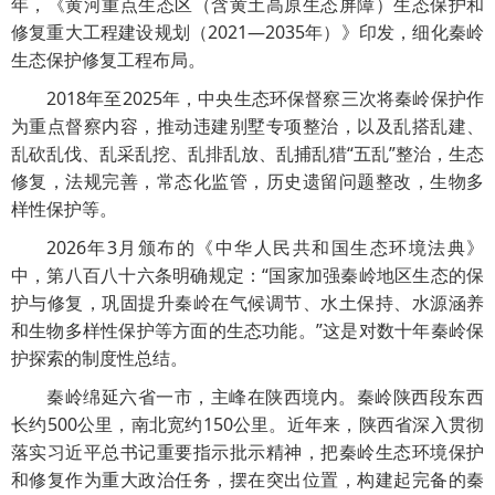
年，《黄河重点生态区（含黄土高原生态屏障）生态保护和
修复重大工程建设规划（2021—2035年）》印发，细化秦岭
生态保护修复工程布局。
2018年至2025年，中央生态环保督察三次将秦岭保护作
为重点督察内容，推动违建别墅专项整治，以及乱搭乱建、
乱砍乱伐、乱采乱挖、乱排乱放、乱捕乱猎“五乱”整治，生态
修复，法规完善，常态化监管，历史遗留问题整改，生物多
样性保护等。
2026年3月颁布的《中华人民共和国生态环境法典》
中，第八百八十六条明确规定：“国家加强秦岭地区生态的保
护与修复，巩固提升秦岭在气候调节、水土保持、水源涵养
和生物多样性保护等方面的生态功能。”这是对数十年秦岭保
护探索的制度性总结。
秦岭绵延六省一市，主峰在陕西境内。秦岭陕西段东西
长约500公里，南北宽约150公里。近年来，陕西省深入贯彻
落实习近平总书记重要指示批示精神，把秦岭生态环境保护
和修复作为重大政治任务，摆在突出位置，构建起完备的秦