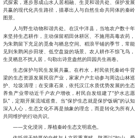
式探索，逐步形成山水人居相融、生灵和谐共处、保护发展
共赢的现代化共生路径，描摹出人与自然生命共同体的秦岭
图景。
人与野生动物和谐共处。在汉中洋县，当地农户数十年
来坚持生态耕作，主动保留稻田休耕区、不施用高毒农药，
为朱鹮留下充足的觅食与栖息空间。稻浪平铺的季节，常能
见到朱鹮闲步田埂、低空盘旋的场景。农人耕作不惊飞鸟，
生灵栖息不扰人居，勾勒出诗意盎然的田园共生画卷。
生态保护与民生发展共赢。在柞水，村民依托秦岭牛背
梁的生态资源发展民宿产业，家家户户主动参与周边山林巡
护、垃圾清理；在安康石泉，依托汉江水质优势发展的生态
养鱼产业带动近千户农户增收，村民自发组建了“护水志愿
队”，定期开展流域巡查。当“保护生态就是保护饭碗”的认知
深入人心，生态文化不再是抽象的理念，而是转化为所有人
共同维护的行动共识。
——文化浸润，厚植秦岭生态文明底色。
依托得天独厚的自然与人文双重禀赋，陕西以“知山、爱