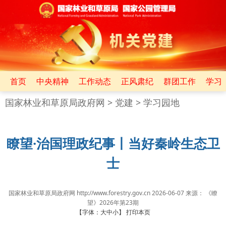
首页
中央精神
工作动态
正风肃纪
群团工作
学习
国家林业和草原局政府网
>
党建
>
学习园地
瞭望·治国理政纪事丨当好秦岭生态卫
士
国家林业和草原局政府网 http://www.forestry.gov.cn
2026-06-07
来源：
《瞭
望》2026年第23期
【字体：
大
中
小
】
打印本页