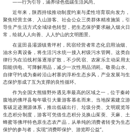
——行为引导，涵养绿色低碳生活风尚。
近年来，陕西持续推动制度约束与柔性培育双向发力，
聚焦经营主体、入山游客、社会公众三类群体精准施策，引
导生产生活方式全域绿色转型，把生态保护要求融入烟火日
常，绘就人人向善、人人护山的文明图景。
在蓝田县灞源镇青坪村，民宿经营者常态化启用油烟、
油水分离设备，将生活污水统一接入村级污水管网。这类自
律行为在沿线村落逐渐扩散，不少民宿、农家乐主动采用太
阳能供电、可降解用品，减少一次性用品消耗。敬畏山水、
自律守约成为秦岭沿山村寨的淳朴生态乡风，产业发展与生
态保护形成了互为支撑的良性循环。
作为全国大熊猫野外遇见率最高的区域之一，位于秦岭
腹地的佛坪县每年吸引大量游客慕名而来。当地探索建立游
客碳足迹溯源体系，推出低碳出行、垃圾分类、文明观览等
生态积分制度，游客可凭借生态积分兑换山茱萸、天麻、土
蜂蜜等佛坪特色原生态农产品，从单纯的消费者转变为生态
保护的参与者，实现“消费即保护、游览即公益”。