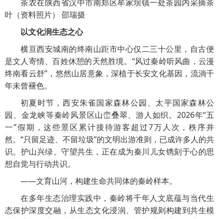
茶农在陕西省汉中市南郑区牟家坝镇一处茶园内采摘茶
叶（资料照片） 邵瑞摄
以文化润生态之心
横亘西安城南的终南山距市中心仅二三十公里，自古便
是文人寄情、百姓休憩的天然胜境。“风过秦岭听风曲，云漫
终南看云舒”，悠然山居意象，深植于长安文化基因，流淌千
年未曾褪色。
初夏时节，西安朱雀国家森林公园、太平国家森林公
园、金龙峡等秦岭风景区山峦叠翠、游人如织。2026年“五
一”假期，这些景区累计接待游客超过7万人次，秩序井
然。“只留足迹、不留垃圾”的文明出游准则，已成许多人的共
识。护山兴绿、守望共生，正在成为秦川儿女镌刻于心的思
想自觉与行动共识。
——文育山河，构建生命共同体的秦岭样本。
在多年生态治理实践中，秦岭将千年人文底蕴与当代生
态保护深度交融，从生态文化浸润、管护规则构建到共生模