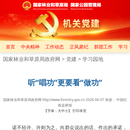
首页
中央精神
工作动态
正风肃纪
群团工作
学习
国家林业和草原局政府网
>
党建
>
学习园地
听“唱功”更要看“做功”
国家林业和草原局政府网 http://www.forestry.gov.cn
2026-06-07
来源：
中国纪
检监察报
【字体：
大
中
小
】
打印本页
诺不轻许、许则为之。向群众说出的话、作出的承诺，