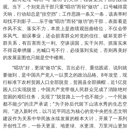
观。当下，个别党员干部只重“唱功”而轻“做功”，口号喊得震
天响，行动却总是“挂空挡”；工作思路一条又一条，该表率时
却找不到影子……乐于做“唱功”而轻“做功”的干部，表面看是
作风不实、落实不力，本质上是政绩观扭曲错位，不仅会带
坏风气、贻误事业，还会损害群众对党的信任、破坏党群干
群关系，有百害而无一利。空谈误国，实干兴邦。抓落实来
不得花拳绣腿，光喊口号不行，必须落到实处，否则再美好
的发展蓝图也只能是空中楼阁。
“唱功”好，更须“做功”实。言出必行、重信践诺、说到就
要做到，是中国共产党人一以贯之的政治品格。8年攻坚，现
行标准下农村贫困人口全部脱贫，贫困县全部摘帽，近1亿贫
困人口实现脱贫，中国共产党带领人民群众完成了消除绝对
贫困的艰巨任务，兑现了“脱贫路上一个也不能少，一个民族
都不能少”的庄严承诺；“为子孙后代留下山清水秀的生态空
间。”进入新时代，以习近平同志为核心的党中央把生态文明
建设作为关系中华民族永续发展的根本大计，开展了一系列
开创性工作，一份天更蓝、地更绿、水更清、万里河山更加