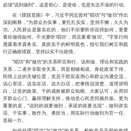
必须“说到做到”，这是初心、是使命，也是矢志不渝的行动。
在《摆脱贫困》中，习近平同志曾对“唱功”与“做功”作出
深刻阐释，“为群众办实事，要扎扎实实，坚持不懈，久久为
功。人民群众是最实在的，他们不但要听你说得如何，更要
看你做得如何。不光要听‘唱功’，而且要看‘做功’。”字里行间
透露着求真务实、真抓实干的鲜明底色，指引我们树立和践
行正确政绩观，坚持以实干出政绩。
“唱功”和“做功”的关系即言和行、说和做、理论和实践的
关系，二者并非取舍关系，而是相辅相成。身处政策下传、
民情上达的关键位置，党员干部应该用心和群众沟通交流，
说心里话、说实在话、说大白话，把事情说清楚、道理讲明
白，让党的政策、干的成效被群众知晓、大家认可，从而叩
开群众心门、赢得理解支持，推动党心民意同频共振。更为
重要的是，“说到的就要做到，承诺的就要兑现”，做到讲实
话、干实事，敢作为、勇担当，用实际行动做到为官一任、
造福一方。
如何处理“唱功”与“做功”的关系，检验党员干部的政绩