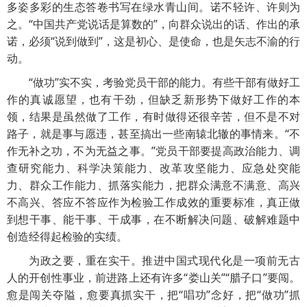
多姿多彩的生态答卷书写在绿水青山间。诺不轻许、许则为
之。“中国共产党说话是算数的”，向群众说出的话、作出的承
诺，必须“说到做到”，这是初心、是使命，也是矢志不渝的行
动。
“做功”实不实，考验党员干部的能力。有些干部有做好工
作的真诚愿望，也有干劲，但缺乏新形势下做好工作的本
领，结果是虽然做了工作，有时做得还很辛苦，但不是不对
路子，就是事与愿违，甚至搞出一些南辕北辙的事情来。“不
作无补之功，不为无益之事。”党员干部要提高政治能力、调
查研究能力、科学决策能力、改革攻坚能力、应急处突能
力、群众工作能力、抓落实能力，把群众满意不满意、高兴
不高兴、答应不答应作为检验工作成效的重要标准，真正做
到想干事、能干事、干成事，在不断解决问题、破解难题中
创造经得起检验的实绩。
为政之要，重在实干。推进中国式现代化是一项前无古
人的开创性事业，前进路上还有许多“娄山关”“腊子口”要闯。
愈是闯关夺隘，愈要真抓实干，把“唱功”念好，把“做功”抓