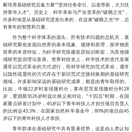
断培养基础研究后备力量”“坚持任务牵引、以老带新，大力扶
持青年人才”。历史上，科学革命与产业变革的“破晓之光”，
许多时候是从基础研究迸发出来的，在这束“破晓之光”中，总
有青年的智慧和力量。
作为整个科学体系的源头、所有技术问题的总机关，基
础研究聚焦发掘自然界的基本现象、规律和原理，探求物质
世界的本质特征，为科学研究搭建底层知识框架，为其他领
域研究提供理论基座。世界科技史上，科学技术的迭代发展
通常以范式革命的方式进行，而科学研究的范式革命，通常
以隐性或显性的方式存在于新旧范式交接转换期的基础研究
领域。许多影响深远的基础研究成果，都是由青年取得的。
比如，牛顿22岁时发现微积分，莱布尼茨发现微积分时28
岁，爱因斯坦26岁时提出狭义相对论。“十四五”时期，在国
家重点研发计划中，45岁以下青年科技人才担任项目负责人
的比例达43.3%；在国家自然科学基金中，80%的项目由45
岁以下的青年科技人才承担。
青年群体在基础研究中具有显著优势，这是由人类认知