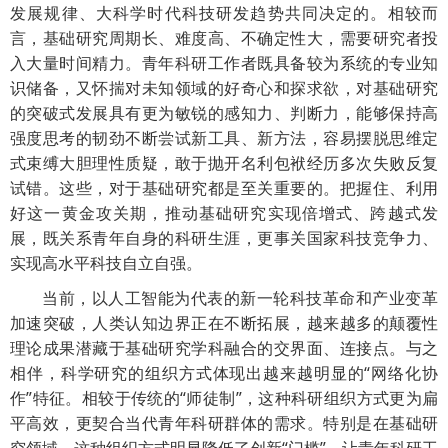
发展规律、大科学时代科技研发趋势共同决定的。相较而
言，基础研究周期长、难度高、不确定性大，需要研究者投
入大量时间精力。青年科研工作者既具备较为系统的专业知
识储备，又怀揣对未知领域的好奇心和探求欲，对基础研究
的突破式发展具有更为敏锐的感知力、判断力，能够保持高
强度思考的韧劲不断尝试新工具、新方法，容易摆脱思维定
式束缚大胆理性质疑，敢于抛开名利包袱经历多次失败反复
试错。这些，对于基础研究都是至关重要的。把握住、利用
好这一黄金攻关期，推动基础研究实现倍增式、跨越式发
展，既关系青年自身的科研生涯，更事关国家科技竞争力、
实现高水平科技自立自强。
当前，以人工智能为代表的新一轮科技革命和产业变革
加速突破，人类认知边界正在不断拓展，越来越多的颠覆性
理论成果潜藏于基础研究学科融合的交界面、连接点。与之
相伴，科学研究的组织方式体现出越来越明显的“网络化协
作”特征。相较于传统的“师徒制”，这种科研组织方式更为扁
平高效，更契合当代青年科研群体的需求。特别是在基础研