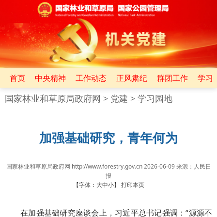
首页
中央精神
工作动态
正风肃纪
群团工作
学习
国家林业和草原局政府网
>
党建
>
学习园地
加强基础研究，青年何为
国家林业和草原局政府网 http://www.forestry.gov.cn
2026-06-09
来源：
​人民日
报
【字体：
大
中
小
】
打印本页
在加强基础研究座谈会上，习近平总书记强调：“源源不