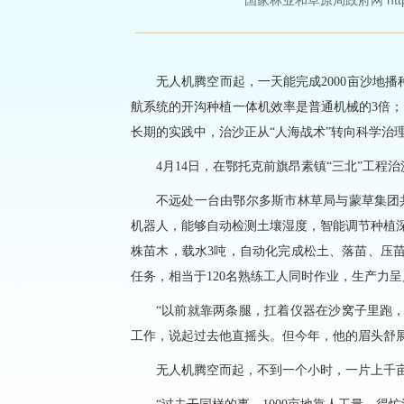
国家林业和草原局政府网 http://ww
无人机腾空而起，一天能完成2000亩沙地
航系统的开沟种植一体机效率是普通机械的3倍；
长期的实践中，治沙正从“人海战术”转向科学治
4月14日，在鄂托克前旗昂素镇“三北”工程
不远处一台由鄂尔多斯市林草局与蒙草集团
机器人，能够自动检测土壤湿度，智能调节种植深度
株苗木，载水3吨，自动化完成松土、落苗、压苗
任务，相当于120名熟练工人同时作业，生产力
“以前就靠两条腿，扛着仪器在沙窝子里跑
工作，说起过去他直摇头。但今年，他的眉头舒展
无人机腾空而起，不到一个小时，一片上千