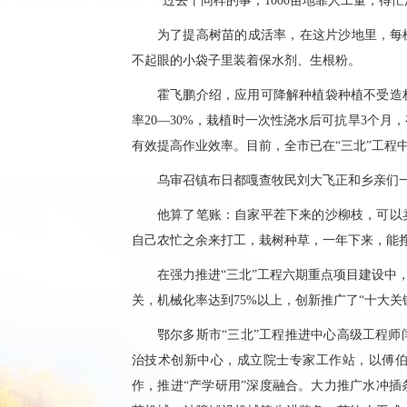
“过去干同样的事，1000亩地靠人工量，
为了提高树苗的成活率，在这片沙地里，每
不起眼的小袋子里装着保水剂、生根粉。
霍飞鹏介绍，应用可降解种植袋种植不受造
率20—30%，栽植时一次性浇水后可抗旱3个
有效提高作业效率。目前，全市已在“三北”工程
乌审召镇布日都嘎查牧民刘大飞正和乡亲们
他算了笔账：自家平茬下来的沙柳枝，可以
自己农忙之余来打工，栽树种草，一年下来，能
在强力推进“三北”工程六期重点项目建设中
关，机械化率达到75%以上，创新推广了“十大关
鄂尔多斯市“三北”工程推进中心高级工程
治技术创新中心，成立院士专家工作站，以傅伯
作，推进“产学研用”深度融合。大力推广水冲