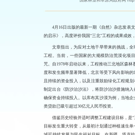
国家林业和草原局政府网 http://ww
4月16日出版的最新一期《自然》杂志发表
的启示》，高度评价我国“三北”工程的成果成效
文章指出，为应对土地干旱带来的挑战，全
工程。当前，一些国家的大规模防治荒漠化项目
咒。自1978年启动以来，工程推动三北地区森林覆
度和发生频率显著降低，北京等受下风向影响的
且持续的资金投入，以及注重鼓励绿化工程规划者
制定出台《防沙治沙法》，将防沙治沙措施纳入
确保资金持续投入。以库布其沙漠为例，当地企业
类贷款已吸引超过30亿元人民币投资。
借鉴历史经验并适时调整工程建设目标，是“三
目标发生重大转变，从最初计划通过种植速生单
域可持续发展与民生福祉目标。在新疆，塔克