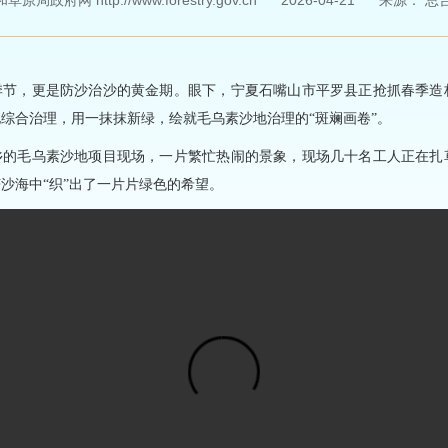
局政府网 http://www.forestry.gov.cn
2026-04-21
来源：
总
季节，更是防沙治沙的黄金期。眼下，宁夏石嘴山市平罗县正抢抓春季造
综合治理，用一抹抹新绿，绘就毛乌素沙地治理的“斑斓画卷”。
乡的毛乌素沙地项目现场，一片繁忙热闹的景象，现场几十名工人正在扎
沙海中“织”出了一片片绿色的希望。