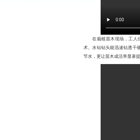
在栽植苗木现场，工人
术。水钻钻头能迅速钻透干硬
节水，更让苗木成活率显著