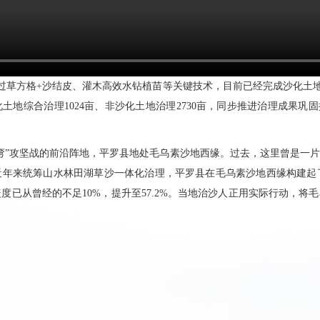
过草方格+沙结皮、灌木高效水钻植苗等关键技术，目前已经完成沙化土地
化土地综合治理1024亩、非沙化土地治理2730亩，同步推进治理成果巩固
弯”攻坚战的前沿阵地，平罗县地处毛乌素沙地西缘。过去，这里曾是一片
近年来统筹山水林田湖草沙一体化治理，平罗县在毛乌素沙地西缘构建起
度已从曾经的不足10%，提升至57.2%。当地治沙人正用实际行动，将毛