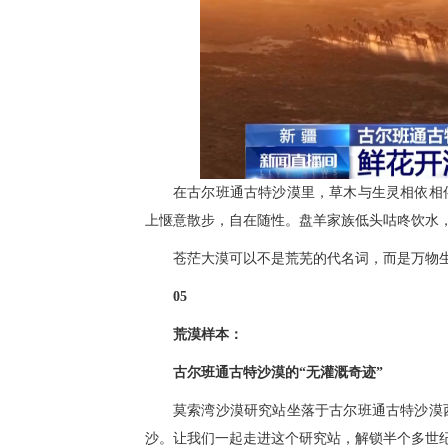
在古尔班通古特沙漠里，草木与生灵相依相
上惬意散步，自在随性。盘羊家族低头咕咚饮水
苍茫大漠可以不是荒芜的代名词，而是万物
05
荒漠样本：
古尔班通古特沙漠的“无灌溉奇迹”
莫索湾沙漠研究站坐落于古尔班通古特沙漠
沙。让我们一起走进这个研究站，解锁半个多世