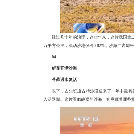
经过几十年的治理，这些年来，这片我国第二
万平方公里，流动沙地仅占0.82%，沙海广袤却
04
鲜花开满沙海
苔藓遇水复活
眼下，古尔班通古特沙漠迎来了一年中最具
入活跃期。这片看似静谧的沙海，究竟藏着哪些