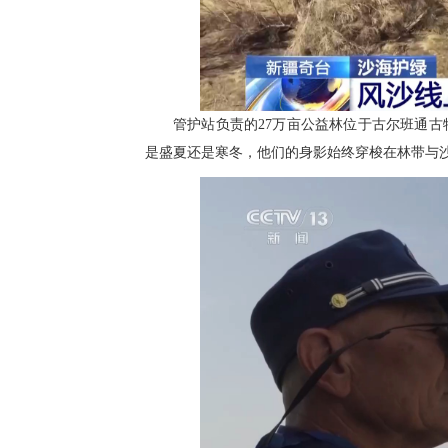
管护站负责的27万亩公益林位于古尔班通
是盛夏还是寒冬，他们的身影始终穿梭在林带与