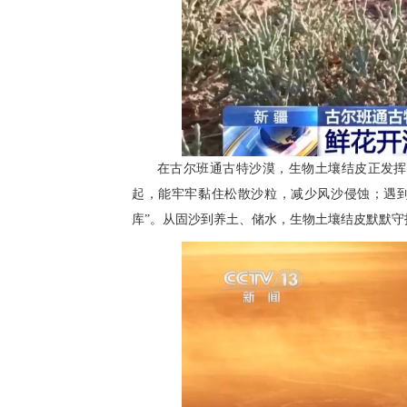
在古尔班通古特沙漠，生物土壤结皮正发挥
起，能牢牢黏住松散沙粒，减少风沙侵蚀；遇
库”。从固沙到养土、储水，生物土壤结皮默默守