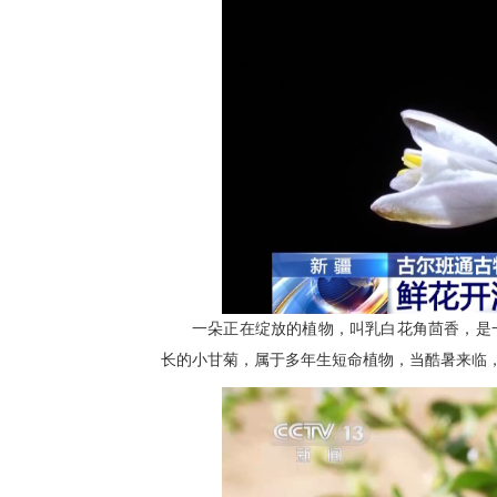
一朵正在绽放的植物，叫乳白花角茴香，是
长的小甘菊，属于多年生短命植物，当酷暑来临