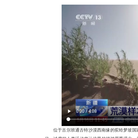
位于古尔班通古特沙漠西南缘的驼铃梦坡国